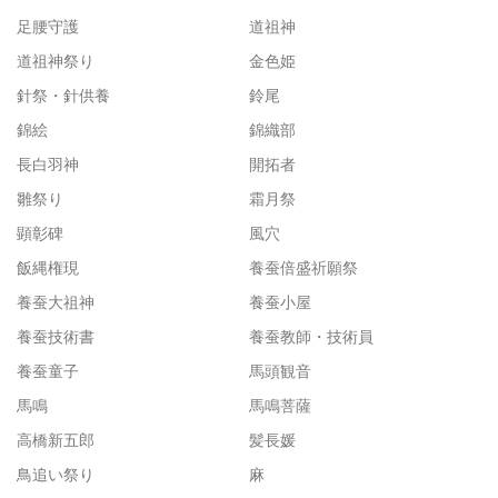
足腰守護
道祖神
道祖神祭り
金色姫
針祭・針供養
鈴尾
錦絵
錦織部
長白羽神
開拓者
雛祭り
霜月祭
顕彰碑
風穴
飯縄権現
養蚕倍盛祈願祭
養蚕大祖神
養蚕小屋
養蚕技術書
養蚕教師・技術員
養蚕童子
馬頭観音
馬鳴
馬鳴菩薩
高橋新五郎
髪長媛
鳥追い祭り
麻