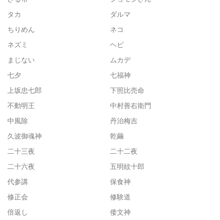
タカ
ダルマ
ちりめん
ネコ
ネズミ
ヘビ
まじない
ムカデ
七夕
七福神
上坂忠七郎
下照比売命
不動明王
中村善右衛門
中風除
丹治梅吉
久波御魂神
乾繭
二十三夜
二十二夜
二十六夜
五明紋十郎
代参講
保食神
修正会
修験道
倍返し
倭文神