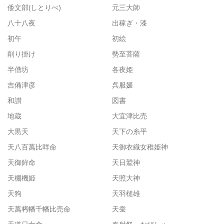
倭文部(しとりべ)
元三大師
八十八夜
出稼ぎ・漆
初午
初絵
削り掛け
勢至菩薩
半僧坊
各夜姫
吉備津彦
呉服媛
和讃
図書
地蔵
大宜津比売
大黒天
天下の糸平
天八百萬比咩命
天御衣織女稚姫神
天御鉾命
天日鷲神
天棚機姫
天照大神
天狗
天羽槌雄
天萬栲幡千幡比売命
天蚕