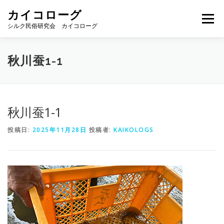
コ
カイコローグ
ン
メニュー
テ
シルク民俗研究会 カイコローグ
ン
ツ
へ
カイコローグの歩み
資料館図書
歳時記
秋川蚕1-1
ス
キ
ッ
プ
県別事例
ブログ
お問い合わせ
秋川蚕1-1
投稿日:
2025年11月28日
投稿者:
KAIKOLOGS