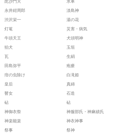
毘沙門天
水車
永井紺周郎
淡島神
渋沢栄一
湯の花
灯篭
災害・病気
牛頭天王
犬頭明神
狛犬
玉垣
瓦
生絹
田島弥平
疱瘡
疳の虫除け
白滝姫
皇后
真綿
瞽女
石造
砧
砧
神御衣祭
神服部氏・神麻績氏
神楽能楽
神衣神事
祭事
祭神