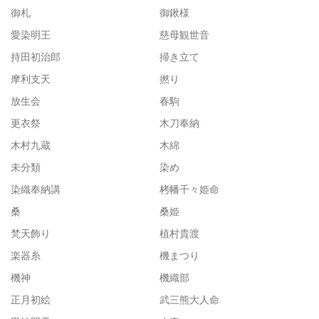
御札
御鍬様
愛染明王
慈母観世音
持田初治郎
掃き立て
摩利支天
撚り
放生会
春駒
更衣祭
木刀奉納
木村九蔵
木綿
未分類
染め
染織奉納講
栲幡千々姫命
桑
桑姫
梵天飾り
植村貴渡
楽器糸
機まつり
機神
機織部
正月初絵
武三熊大人命