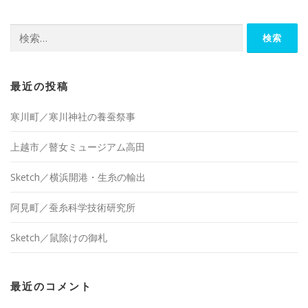
検
索:
最近の投稿
寒川町／寒川神社の養蚕祭事
上越市／瞽女ミュージアム高田
Sketch／横浜開港・生糸の輸出
阿見町／蚕糸科学技術研究所
Sketch／鼠除けの御札
最近のコメント