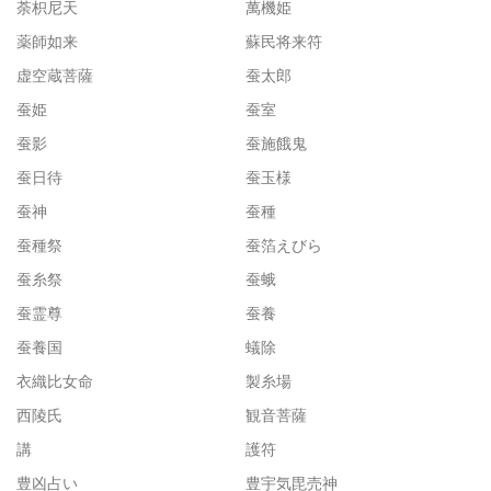
荼枳尼天
萬機姫
薬師如来
蘇民将来符
虚空蔵菩薩
蚕太郎
蚕姫
蚕室
蚕影
蚕施餓鬼
蚕日待
蚕玉様
蚕神
蚕種
蚕種祭
蚕箔えびら
蚕糸祭
蚕蛾
蚕霊尊
蚕養
蚕養国
蟻除
衣織比女命
製糸場
西陵氏
観音菩薩
講
護符
豊凶占い
豊宇気毘売神