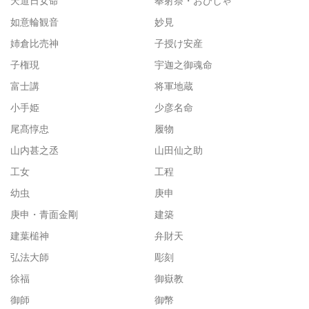
天道日女命
奉射祭・おびしゃ
如意輪観音
妙見
姉倉比売神
子授け安産
子権現
宇迦之御魂命
富士講
将軍地蔵
小手姫
少彦名命
尾髙惇忠
履物
山内甚之丞
山田仙之助
工女
工程
幼虫
庚申
庚申・青面金剛
建築
建葉槌神
弁財天
弘法大師
彫刻
徐福
御嶽教
御師
御幣