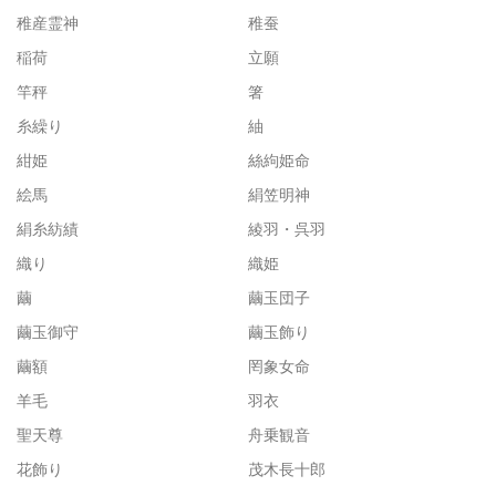
稚産霊神
稚蚕
稲荷
立願
竿秤
箸
糸繰り
紬
紺姫
絲絇姫命
絵馬
絹笠明神
絹糸紡績
綾羽・呉羽
織り
織姫
繭
繭玉団子
繭玉御守
繭玉飾り
繭額
罔象女命
羊毛
羽衣
聖天尊
舟乗観音
花飾り
茂木長十郎