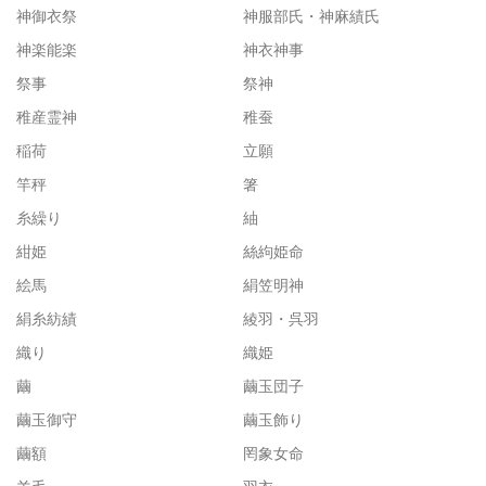
神御衣祭
神服部氏・神麻績氏
神楽能楽
神衣神事
祭事
祭神
稚産霊神
稚蚕
稲荷
立願
竿秤
箸
糸繰り
紬
紺姫
絲絇姫命
絵馬
絹笠明神
絹糸紡績
綾羽・呉羽
織り
織姫
繭
繭玉団子
繭玉御守
繭玉飾り
繭額
罔象女命