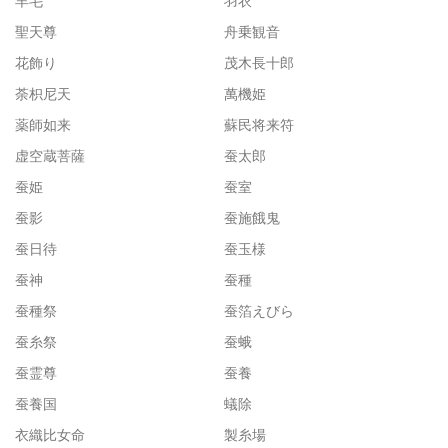
羊毛
羽衣
聖天尊
舟乗観音
花飾り
茂木長十郎
荼枳尼天
萬機姫
薬師如来
蘇民将来符
虚空蔵菩薩
蚕太郎
蚕姫
蚕室
蚕影
蚕施餓鬼
蚕日待
蚕玉様
蚕神
蚕種
蚕種祭
蚕箔えびら
蚕糸祭
蚕蛾
蚕霊尊
蚕養
蚕養国
蟻除
衣織比女命
製糸場