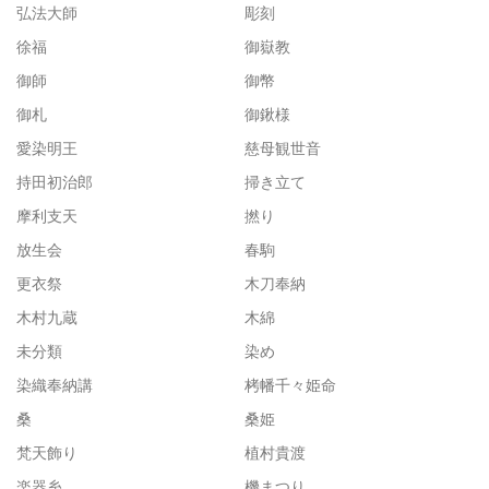
弘法大師
彫刻
徐福
御嶽教
御師
御幣
御札
御鍬様
愛染明王
慈母観世音
持田初治郎
掃き立て
摩利支天
撚り
放生会
春駒
更衣祭
木刀奉納
木村九蔵
木綿
未分類
染め
染織奉納講
栲幡千々姫命
桑
桑姫
梵天飾り
植村貴渡
楽器糸
機まつり