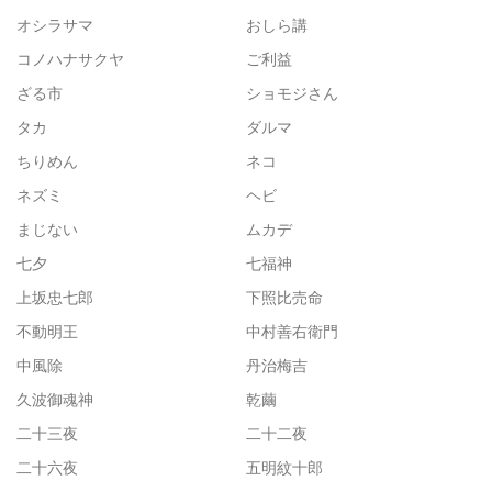
オシラサマ
おしら講
コノハナサクヤ
ご利益
ざる市
ショモジさん
タカ
ダルマ
ちりめん
ネコ
ネズミ
ヘビ
まじない
ムカデ
七夕
七福神
上坂忠七郎
下照比売命
不動明王
中村善右衛門
中風除
丹治梅吉
久波御魂神
乾繭
二十三夜
二十二夜
二十六夜
五明紋十郎