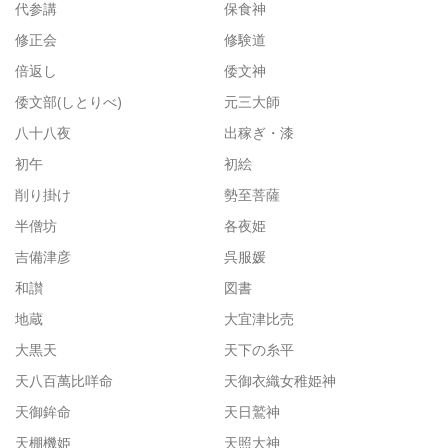
代参講
保食神
修正会
修験道
倍返し
倭文神
倭文部(しとりべ)
元三大師
八十八夜
出稼ぎ・漆
初午
初絵
削り掛け
勢至菩薩
半僧坊
各夜姫
吉備津彦
呉服媛
和讃
図書
地蔵
大宜津比売
大黒天
天下の糸平
天八百萬比咩命
天御衣織女稚姫神
天御鉾命
天日鷲神
天棚機姫
天照大神