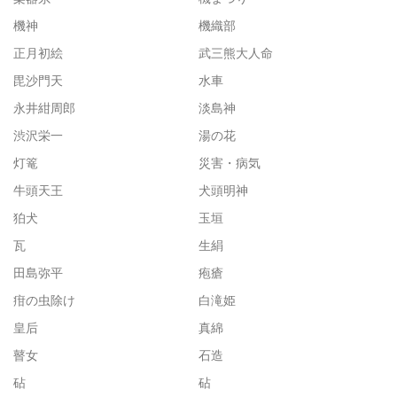
機神
機織部
正月初絵
武三熊大人命
毘沙門天
水車
永井紺周郎
淡島神
渋沢栄一
湯の花
灯篭
災害・病気
牛頭天王
犬頭明神
狛犬
玉垣
瓦
生絹
田島弥平
疱瘡
疳の虫除け
白滝姫
皇后
真綿
瞽女
石造
砧
砧