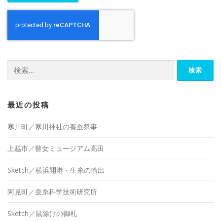
検
索:
最近の投稿
寒川町／寒川神社の養蚕祭事
上越市／瞽女ミュージアム高田
Sketch／横浜開港・生糸の輸出
阿見町／蚕糸科学技術研究所
Sketch／鼠除けの御札