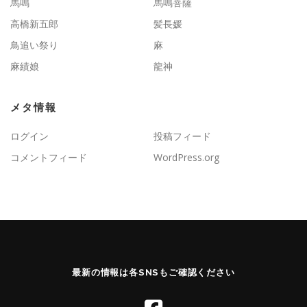
馬鳴
馬鳴菩薩
高橋新五郎
髪長媛
鳥追い祭り
麻
麻績娘
龍神
メタ情報
ログイン
投稿フィード
コメントフィード
WordPress.org
最新の情報は各SNSもご確認ください