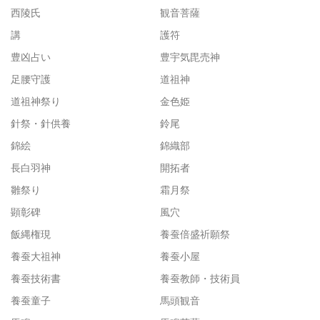
西陵氏
観音菩薩
講
護符
豊凶占い
豊宇気毘売神
足腰守護
道祖神
道祖神祭り
金色姫
針祭・針供養
鈴尾
錦絵
錦織部
長白羽神
開拓者
雛祭り
霜月祭
顕彰碑
風穴
飯縄権現
養蚕倍盛祈願祭
養蚕大祖神
養蚕小屋
養蚕技術書
養蚕教師・技術員
養蚕童子
馬頭観音