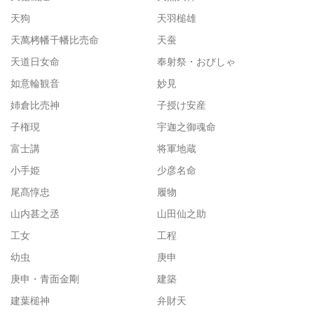
天狗
天羽槌雄
天萬栲幡千幡比売命
天蚕
天道日女命
奉射祭・おびしゃ
如意輪観音
妙見
姉倉比売神
子授け安産
子権現
宇迦之御魂命
富士講
将軍地蔵
小手姫
少彦名命
尾髙惇忠
履物
山内甚之丞
山田仙之助
工女
工程
幼虫
庚申
庚申・青面金剛
建築
建葉槌神
弁財天