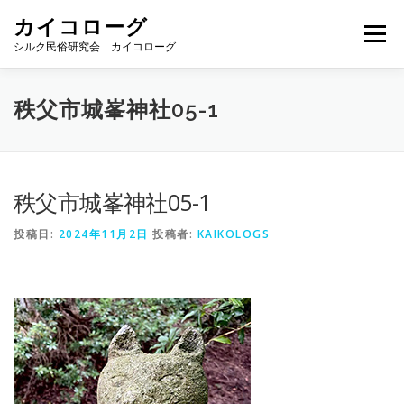
コ
カイコローグ
ン
メニュー
テ
シルク民俗研究会 カイコローグ
ン
ツ
へ
カイコローグの歩み
資料館図書
歳時記
秩父市城峯神社05-1
ス
キ
ッ
プ
県別事例
ブログ
お問い合わせ
秩父市城峯神社05-1
投稿日:
2024年11月2日
投稿者:
KAIKOLOGS