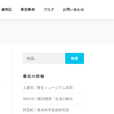
歳時記
県別事例
ブログ
お問い合わせ
検
索:
最近の投稿
上越市／瞽女ミュージアム高田
Sketch／横浜開港・生糸の輸出
阿見町／蚕糸科学技術研究所