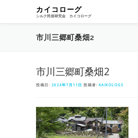
コ
カイコローグ
ン
シルク民俗研究会 カイコローグ
テ
ン
ツ
市川三郷町桑畑2
へ
ス
キ
ッ
プ
市川三郷町桑畑2
投稿日:
2024年7月11日
投稿者:
KAIKOLOGS