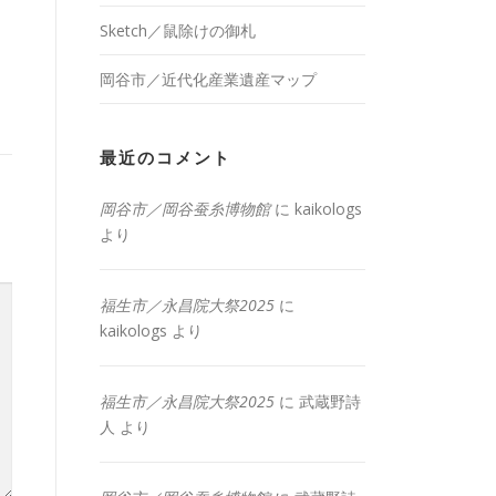
Sketch／鼠除けの御札
岡谷市／近代化産業遺産マップ
最近のコメント
岡谷市／岡谷蚕糸博物館
に
kaikologs
より
福生市／永昌院大祭2025
に
kaikologs
より
福生市／永昌院大祭2025
に
武蔵野詩
人
より