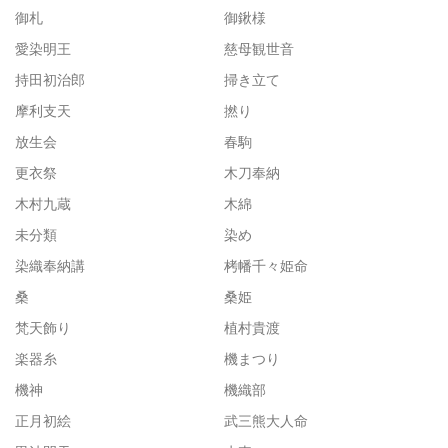
御札
御鍬様
愛染明王
慈母観世音
持田初治郎
掃き立て
摩利支天
撚り
放生会
春駒
更衣祭
木刀奉納
木村九蔵
木綿
未分類
染め
染織奉納講
栲幡千々姫命
桑
桑姫
梵天飾り
植村貴渡
楽器糸
機まつり
機神
機織部
正月初絵
武三熊大人命