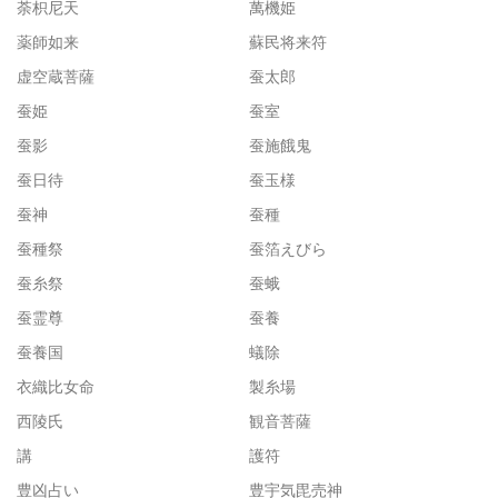
荼枳尼天
萬機姫
薬師如来
蘇民将来符
虚空蔵菩薩
蚕太郎
蚕姫
蚕室
蚕影
蚕施餓鬼
蚕日待
蚕玉様
蚕神
蚕種
蚕種祭
蚕箔えびら
蚕糸祭
蚕蛾
蚕霊尊
蚕養
蚕養国
蟻除
衣織比女命
製糸場
西陵氏
観音菩薩
講
護符
豊凶占い
豊宇気毘売神