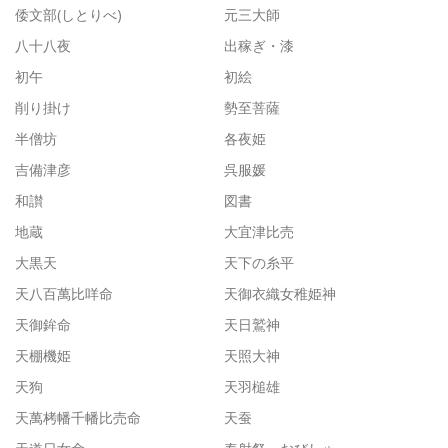
倭文部(しとりべ)
元三大師
八十八夜
出稼ぎ・漆
初午
初絵
削り掛け
勢至菩薩
半僧坊
各夜姫
吉備津彦
呉服媛
和讃
図書
地蔵
大宜津比売
大黒天
天下の糸平
天八百萬比咩命
天御衣織女稚姫神
天御鉾命
天日鷲神
天棚機姫
天照大神
天狗
天羽槌雄
天萬栲幡千幡比売命
天蚕