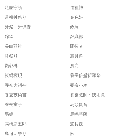
足腰守護
道祖神
道祖神祭り
金色姫
針祭・針供養
鈴尾
錦絵
錦織部
長白羽神
開拓者
雛祭り
霜月祭
顕彰碑
風穴
飯縄権現
養蚕倍盛祈願祭
養蚕大祖神
養蚕小屋
養蚕技術書
養蚕教師・技術員
養蚕童子
馬頭観音
馬鳴
馬鳴菩薩
高橋新五郎
髪長媛
鳥追い祭り
麻