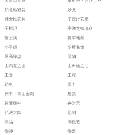
天道日女命
奉射祭・おびしゃ
如意輪観音
妙見
姉倉比売神
子授け安産
子権現
宇迦之御魂命
富士講
将軍地蔵
小手姫
少彦名命
尾髙惇忠
履物
山内甚之丞
山田仙之助
工女
工程
幼虫
庚申
庚申・青面金剛
建築
建葉槌神
弁財天
弘法大師
彫刻
徐福
御嶽教
御師
御幣