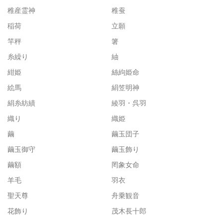
稚産霊神
稚蚕
稲荷
立願
竿秤
箸
糸繰り
紬
紺姫
絲絇姫命
絵馬
絹笠明神
絹糸紡績
綾羽・呉羽
織り
織姫
繭
繭玉団子
繭玉御守
繭玉飾り
繭額
罔象女命
羊毛
羽衣
聖天尊
舟乗観音
花飾り
茂木長十郎