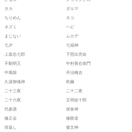
タカ
ダルマ
ちりめん
ネコ
ネズミ
ヘビ
まじない
ムカデ
七夕
七福神
上坂忠七郎
下照比売命
不動明王
中村善右衛門
中風除
丹治梅吉
久波御魂神
乾繭
二十三夜
二十二夜
二十六夜
五明紋十郎
代参講
保食神
修正会
修験道
倍返し
倭文神