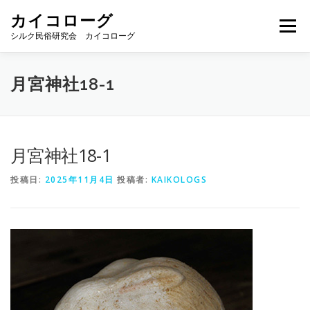
コ
カイコローグ
ン
メニュー
テ
シルク民俗研究会 カイコローグ
ン
ツ
へ
カイコローグの歩み
資料館図書
歳時記
月宮神社18-1
ス
キ
ッ
プ
県別事例
ブログ
お問い合わせ
月宮神社18-1
投稿日:
2025年11月4日
投稿者:
KAIKOLOGS