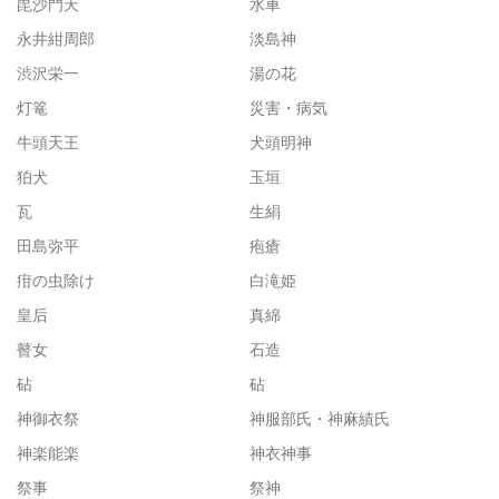
毘沙門天
水車
永井紺周郎
淡島神
渋沢栄一
湯の花
灯篭
災害・病気
牛頭天王
犬頭明神
狛犬
玉垣
瓦
生絹
田島弥平
疱瘡
疳の虫除け
白滝姫
皇后
真綿
瞽女
石造
砧
砧
神御衣祭
神服部氏・神麻績氏
神楽能楽
神衣神事
祭事
祭神