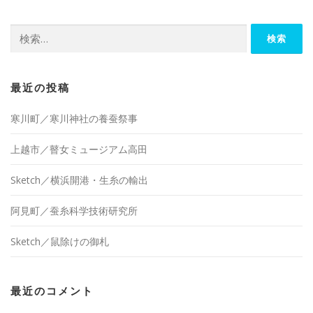
検
索:
最近の投稿
寒川町／寒川神社の養蚕祭事
上越市／瞽女ミュージアム高田
Sketch／横浜開港・生糸の輸出
阿見町／蚕糸科学技術研究所
Sketch／鼠除けの御札
最近のコメント