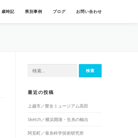
歳時記
県別事例
ブログ
お問い合わせ
検
索:
最近の投稿
上越市／瞽女ミュージアム高田
Sketch／横浜開港・生糸の輸出
阿見町／蚕糸科学技術研究所