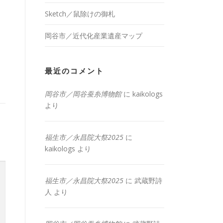
Sketch／鼠除けの御札
岡谷市／近代化産業遺産マップ
最近のコメント
岡谷市／岡谷蚕糸博物館
に
kaikologs
より
福生市／永昌院大祭2025
に
kaikologs
より
福生市／永昌院大祭2025
に
武蔵野詩
人
より