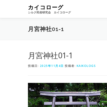
コ
カイコローグ
ン
シルク民俗研究会 カイコローグ
テ
ン
ツ
月宮神社01-1
へ
ス
キ
ッ
プ
月宮神社01-1
投稿日:
2025年11月4日
投稿者:
KAIKOLOGS