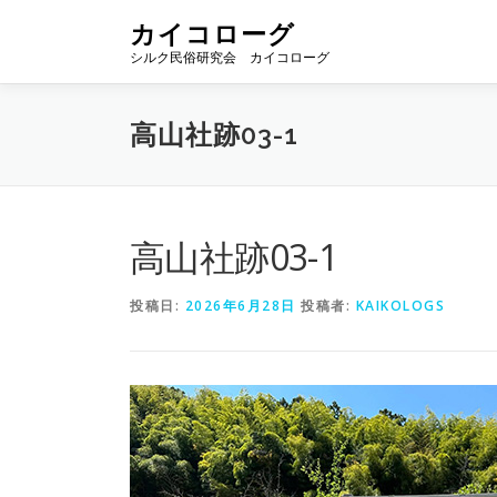
コ
カイコローグ
ン
シルク民俗研究会 カイコローグ
テ
ン
ツ
高山社跡03-1
へ
ス
キ
ッ
プ
高山社跡03-1
投稿日:
2026年6月28日
投稿者:
KAIKOLOGS