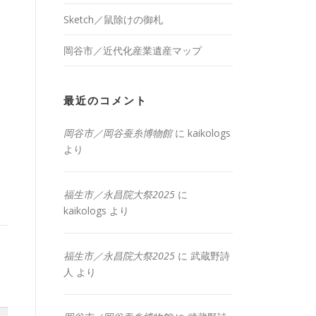
Sketch／鼠除けの御札
岡谷市／近代化産業遺産マップ
最近のコメント
岡谷市／岡谷蚕糸博物館
に
kaikologs
より
福生市／永昌院大祭2025
に
kaikologs
より
福生市／永昌院大祭2025
に
武蔵野詩
人
より