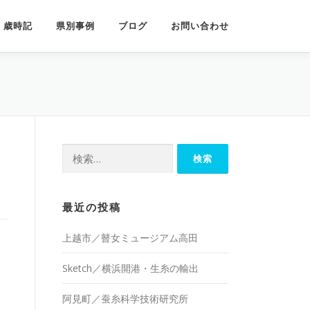
歳時記
県別事例
ブログ
お問い合わせ
検
索:
最近の投稿
上越市／瞽女ミュージアム高田
Sketch／横浜開港・生糸の輸出
阿見町／蚕糸科学技術研究所