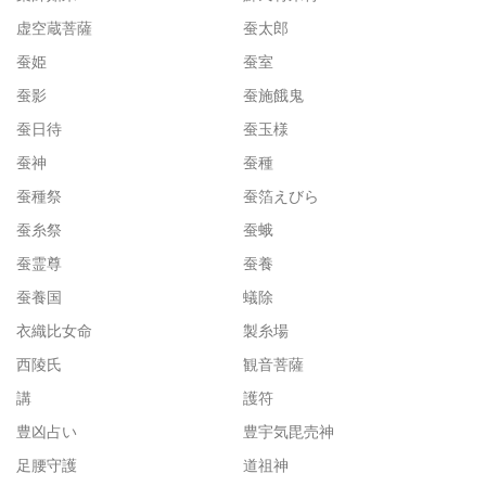
虚空蔵菩薩
蚕太郎
蚕姫
蚕室
蚕影
蚕施餓鬼
蚕日待
蚕玉様
蚕神
蚕種
蚕種祭
蚕箔えびら
蚕糸祭
蚕蛾
蚕霊尊
蚕養
蚕養国
蟻除
衣織比女命
製糸場
西陵氏
観音菩薩
講
護符
豊凶占い
豊宇気毘売神
足腰守護
道祖神