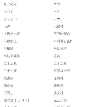
ちりめん
ネコ
ネズミ
ヘビ
まじない
ムカデ
七夕
七福神
上坂忠七郎
下照比売命
不動明王
中村善右衛門
中風除
丹治梅吉
久波御魂神
乾繭
二十三夜
二十二夜
二十六夜
五明紋十郎
代参講
保食神
修正会
修験道
倍返し
倭文神
倭文部(しとりべ)
元三大師