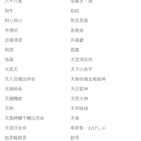
八十八夜
出稼ぎ・漆
初午
初絵
削り掛け
勢至菩薩
半僧坊
各夜姫
吉備津彦
呉服媛
和讃
図書
地蔵
大宜津比売
大黒天
天下の糸平
天八百萬比咩命
天御衣織女稚姫神
天御鉾命
天日鷲神
天棚機姫
天照大神
天狗
天羽槌雄
天萬栲幡千幡比売命
天蚕
天道日女命
奉射祭・おびしゃ
如意輪観音
妙見