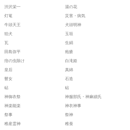
渋沢栄一
湯の花
灯篭
災害・病気
牛頭天王
犬頭明神
狛犬
玉垣
瓦
生絹
田島弥平
疱瘡
疳の虫除け
白滝姫
皇后
真綿
瞽女
石造
砧
砧
神御衣祭
神服部氏・神麻績氏
神楽能楽
神衣神事
祭事
祭神
稚産霊神
稚蚕