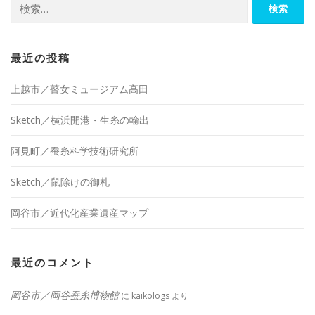
検
索:
最近の投稿
上越市／瞽女ミュージアム高田
Sketch／横浜開港・生糸の輸出
阿見町／蚕糸科学技術研究所
Sketch／鼠除けの御札
岡谷市／近代化産業遺産マップ
最近のコメント
岡谷市／岡谷蚕糸博物館
に
kaikologs
より