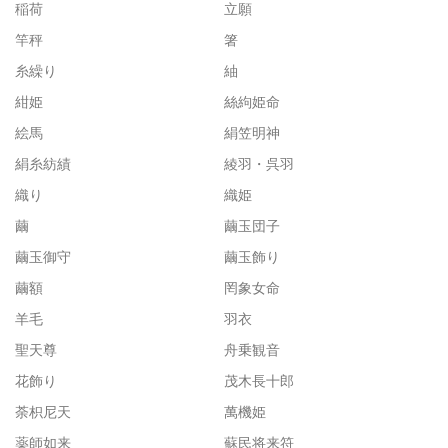
稲荷
立願
竿秤
箸
糸繰り
紬
紺姫
絲絇姫命
絵馬
絹笠明神
絹糸紡績
綾羽・呉羽
織り
織姫
繭
繭玉団子
繭玉御守
繭玉飾り
繭額
罔象女命
羊毛
羽衣
聖天尊
舟乗観音
花飾り
茂木長十郎
荼枳尼天
萬機姫
薬師如来
蘇民将来符