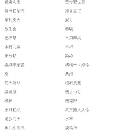
愛染明王
慈母観世音
持田初治郎
掃き立て
摩利支天
撚り
放生会
春駒
更衣祭
木刀奉納
木村九蔵
木綿
未分類
染め
染織奉納講
栲幡千々姫命
桑
桑姫
梵天飾り
植村貴渡
楽器糸
機まつり
機神
機織部
正月初絵
武三熊大人命
毘沙門天
水車
永井紺周郎
淡島神