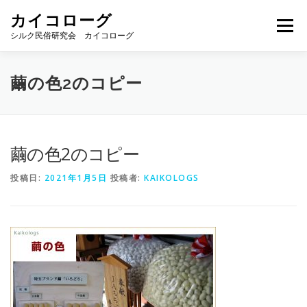
コ
カイコローグ
ン
メニュー
テ
シルク民俗研究会 カイコローグ
ン
ツ
へ
カイコローグの歩み
資料館図書
歳時記
繭の色2のコピー
ス
キ
ッ
プ
県別事例
ブログ
お問い合わせ
繭の色2のコピー
投稿日:
2021年1月5日
投稿者:
KAIKOLOGS