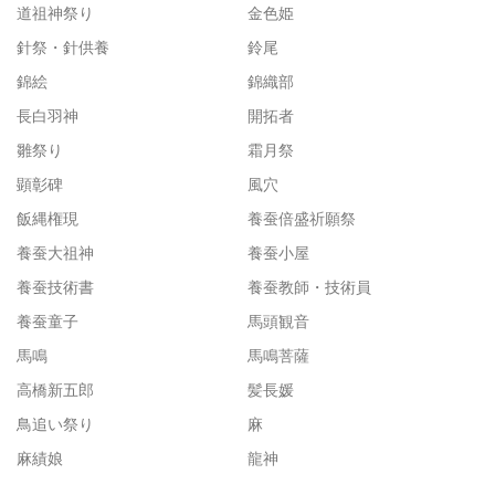
道祖神祭り
金色姫
針祭・針供養
鈴尾
錦絵
錦織部
長白羽神
開拓者
雛祭り
霜月祭
顕彰碑
風穴
飯縄権現
養蚕倍盛祈願祭
養蚕大祖神
養蚕小屋
養蚕技術書
養蚕教師・技術員
養蚕童子
馬頭観音
馬鳴
馬鳴菩薩
高橋新五郎
髪長媛
鳥追い祭り
麻
麻績娘
龍神