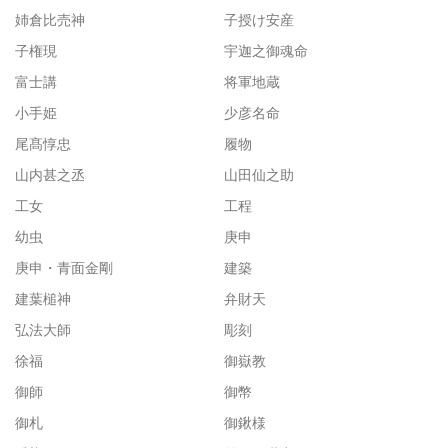
姉倉比売神
子授け安産
子権現
宇迦之御魂命
富士講
将軍地蔵
小手姫
少彦名命
尾髙惇忠
履物
山内甚之丞
山田仙之助
工女
工程
幼虫
庚申
庚申・青面金剛
建築
建葉槌神
弁財天
弘法大師
彫刻
徐福
御嶽教
御師
御幣
御札
御鍬様