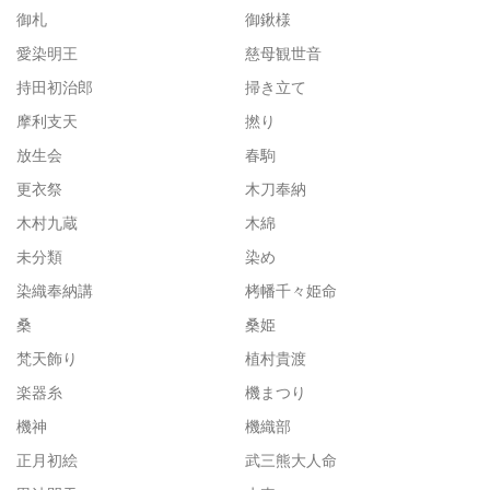
御札
御鍬様
愛染明王
慈母観世音
持田初治郎
掃き立て
摩利支天
撚り
放生会
春駒
更衣祭
木刀奉納
木村九蔵
木綿
未分類
染め
染織奉納講
栲幡千々姫命
桑
桑姫
梵天飾り
植村貴渡
楽器糸
機まつり
機神
機織部
正月初絵
武三熊大人命