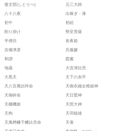
倭文部(しとりべ)
元三大師
八十八夜
出稼ぎ・漆
初午
初絵
削り掛け
勢至菩薩
半僧坊
各夜姫
吉備津彦
呉服媛
和讃
図書
地蔵
大宜津比売
大黒天
天下の糸平
天八百萬比咩命
天御衣織女稚姫神
天御鉾命
天日鷲神
天棚機姫
天照大神
天狗
天羽槌雄
天萬栲幡千幡比売命
天蚕