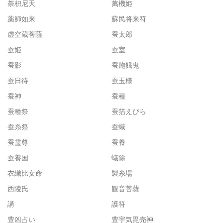
荼枳尼天
萬機姫
薬師如来
蘇民将来符
虚空蔵菩薩
蚕太郎
蚕姫
蚕室
蚕影
蚕施餓鬼
蚕日待
蚕玉様
蚕神
蚕種
蚕種祭
蚕箔えびら
蚕糸祭
蚕蛾
蚕霊尊
蚕養
蚕養国
蟻除
衣織比女命
製糸場
西陵氏
観音菩薩
講
護符
豊凶占い
豊宇気毘売神