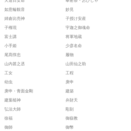
天道日女命
奉射祭・おびしゃ
如意輪観音
妙見
姉倉比売神
子授け安産
子権現
宇迦之御魂命
富士講
将軍地蔵
小手姫
少彦名命
尾髙惇忠
履物
山内甚之丞
山田仙之助
工女
工程
幼虫
庚申
庚申・青面金剛
建築
建葉槌神
弁財天
弘法大師
彫刻
徐福
御嶽教
御師
御幣