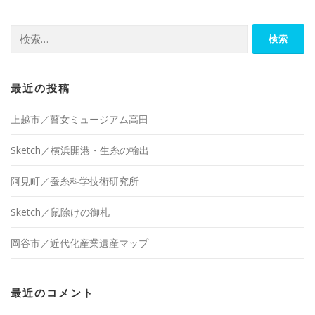
検
索:
最近の投稿
上越市／瞽女ミュージアム高田
Sketch／横浜開港・生糸の輸出
阿見町／蚕糸科学技術研究所
Sketch／鼠除けの御札
岡谷市／近代化産業遺産マップ
最近のコメント