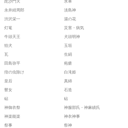
毘沙門天
水車
永井紺周郎
淡島神
渋沢栄一
湯の花
灯篭
災害・病気
牛頭天王
犬頭明神
狛犬
玉垣
瓦
生絹
田島弥平
疱瘡
疳の虫除け
白滝姫
皇后
真綿
瞽女
石造
砧
砧
神御衣祭
神服部氏・神麻績氏
神楽能楽
神衣神事
祭事
祭神