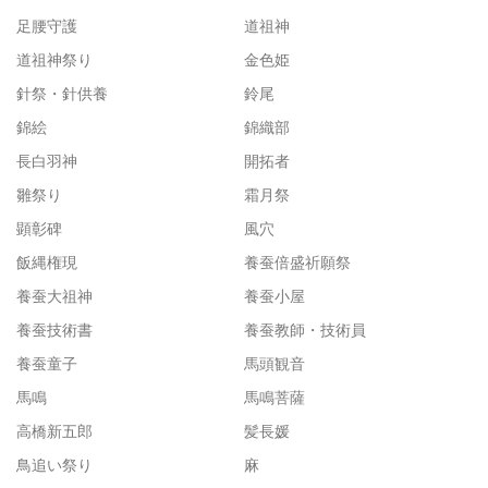
足腰守護
道祖神
道祖神祭り
金色姫
針祭・針供養
鈴尾
錦絵
錦織部
長白羽神
開拓者
雛祭り
霜月祭
顕彰碑
風穴
飯縄権現
養蚕倍盛祈願祭
養蚕大祖神
養蚕小屋
養蚕技術書
養蚕教師・技術員
養蚕童子
馬頭観音
馬鳴
馬鳴菩薩
高橋新五郎
髪長媛
鳥追い祭り
麻