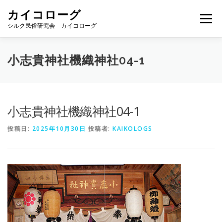
コ
カイコローグ
ン
メニュー
テ
シルク民俗研究会 カイコローグ
ン
ツ
へ
カイコローグの歩み
資料館図書
歳時記
小志貴神社機織神社04-1
ス
キ
ッ
プ
県別事例
ブログ
お問い合わせ
小志貴神社機織神社04-1
投稿日:
2025年10月30日
投稿者:
KAIKOLOGS