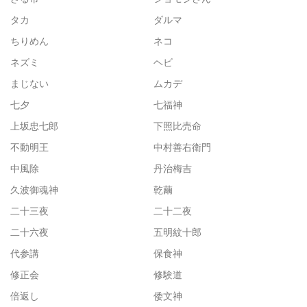
タカ
ダルマ
ちりめん
ネコ
ネズミ
ヘビ
まじない
ムカデ
七夕
七福神
上坂忠七郎
下照比売命
不動明王
中村善右衛門
中風除
丹治梅吉
久波御魂神
乾繭
二十三夜
二十二夜
二十六夜
五明紋十郎
代参講
保食神
修正会
修験道
倍返し
倭文神