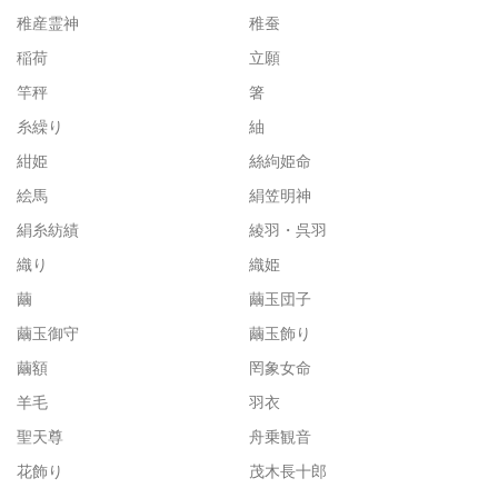
稚産霊神
稚蚕
稲荷
立願
竿秤
箸
糸繰り
紬
紺姫
絲絇姫命
絵馬
絹笠明神
絹糸紡績
綾羽・呉羽
織り
織姫
繭
繭玉団子
繭玉御守
繭玉飾り
繭額
罔象女命
羊毛
羽衣
聖天尊
舟乗観音
花飾り
茂木長十郎