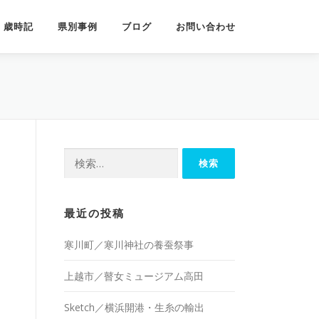
歳時記
県別事例
ブログ
お問い合わせ
検
索:
最近の投稿
寒川町／寒川神社の養蚕祭事
上越市／瞽女ミュージアム高田
Sketch／横浜開港・生糸の輸出