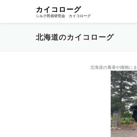
コ
カイコローグ
ン
シルク民俗研究会 カイコローグ
テ
ン
ツ
北海道のカイコローグ
へ
ス
キ
ッ
プ
北海道の養蚕や織物に