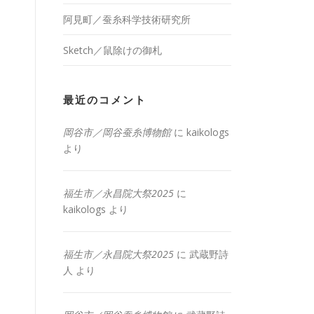
阿見町／蚕糸科学技術研究所
Sketch／鼠除けの御札
最近のコメント
岡谷市／岡谷蚕糸博物館
に
kaikologs
より
福生市／永昌院大祭2025
に
kaikologs
より
福生市／永昌院大祭2025
に
武蔵野詩
人
より