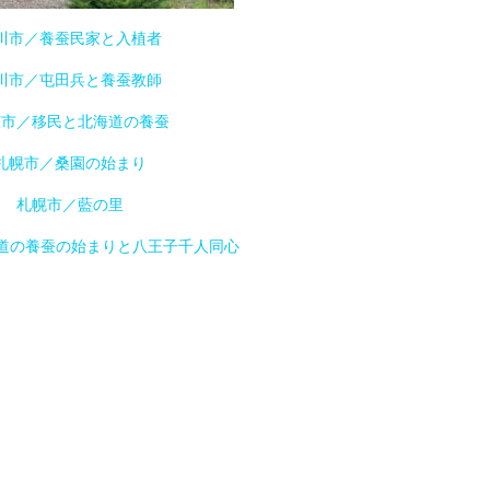
川市／養蚕民家と入植者
川市／屯田兵と養蚕教師
広市／移民と北海道の養蚕
札幌市／桑園の始まり
札幌市／藍の里
北海道の養蚕の始まりと八王子千人同心