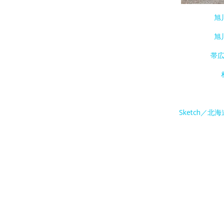
旭
旭
帯
Sketch／