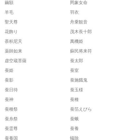
繭額
罔象女命
羊毛
羽衣
聖天尊
舟乗観音
花飾り
茂木長十郎
荼枳尼天
萬機姫
薬師如来
蘇民将来符
虚空蔵菩薩
蚕太郎
蚕姫
蚕室
蚕影
蚕施餓鬼
蚕日待
蚕玉様
蚕神
蚕種
蚕種祭
蚕箔えびら
蚕糸祭
蚕蛾
蚕霊尊
蚕養
蚕養国
蟻除