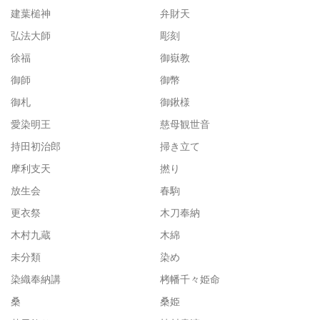
建葉槌神
弁財天
弘法大師
彫刻
徐福
御嶽教
御師
御幣
御札
御鍬様
愛染明王
慈母観世音
持田初治郎
掃き立て
摩利支天
撚り
放生会
春駒
更衣祭
木刀奉納
木村九蔵
木綿
未分類
染め
染織奉納講
栲幡千々姫命
桑
桑姫