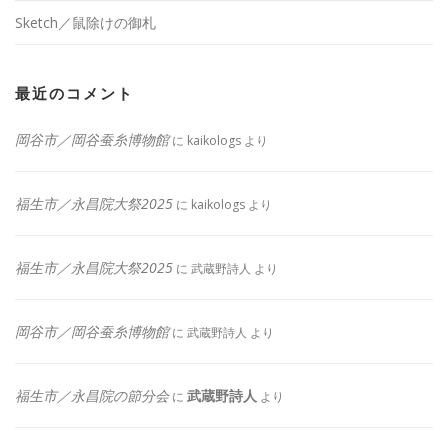
Sketch／鼠除けの御札
最近のコメント
岡谷市／岡谷蚕糸博物館
に
kaikologs
より
福生市／永昌院大祭2025
に
kaikologs
より
福生市／永昌院大祭2025
に
武蔵野詩人
より
岡谷市／岡谷蚕糸博物館
に
武蔵野詩人
より
福生市／永昌院の節分会
武蔵野詩人
に
より