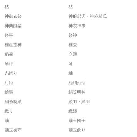
砧
砧
神御衣祭
神服部氏・神麻績氏
神楽能楽
神衣神事
祭事
祭神
稚産霊神
稚蚕
稲荷
立願
竿秤
箸
糸繰り
紬
紺姫
絲絇姫命
絵馬
絹笠明神
絹糸紡績
綾羽・呉羽
織り
織姫
繭
繭玉団子
繭玉御守
繭玉飾り