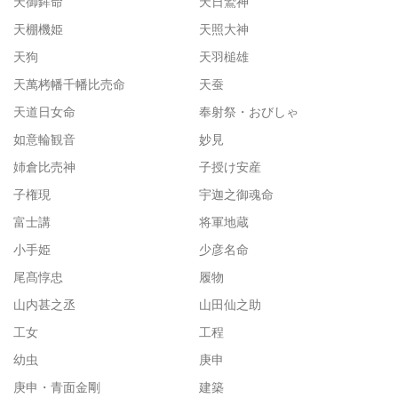
天御鉾命
天日鷲神
天棚機姫
天照大神
天狗
天羽槌雄
天萬栲幡千幡比売命
天蚕
天道日女命
奉射祭・おびしゃ
如意輪観音
妙見
姉倉比売神
子授け安産
子権現
宇迦之御魂命
富士講
将軍地蔵
小手姫
少彦名命
尾髙惇忠
履物
山内甚之丞
山田仙之助
工女
工程
幼虫
庚申
庚申・青面金剛
建築