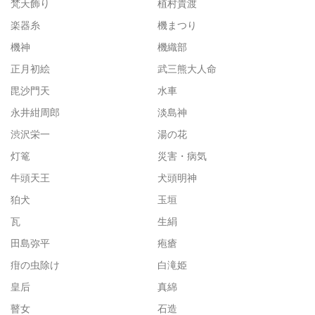
梵天飾り
植村貴渡
楽器糸
機まつり
機神
機織部
正月初絵
武三熊大人命
毘沙門天
水車
永井紺周郎
淡島神
渋沢栄一
湯の花
灯篭
災害・病気
牛頭天王
犬頭明神
狛犬
玉垣
瓦
生絹
田島弥平
疱瘡
疳の虫除け
白滝姫
皇后
真綿
瞽女
石造