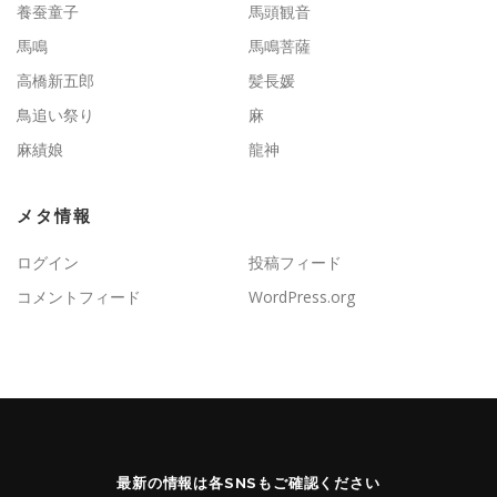
養蚕童子
馬頭観音
馬鳴
馬鳴菩薩
高橋新五郎
髪長媛
鳥追い祭り
麻
麻績娘
龍神
メタ情報
ログイン
投稿フィード
コメントフィード
WordPress.org
最新の情報は各SNSもご確認ください