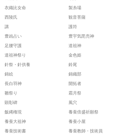
衣織比女命
製糸場
西陵氏
観音菩薩
講
護符
豊凶占い
豊宇気毘売神
足腰守護
道祖神
道祖神祭り
金色姫
針祭・針供養
鈴尾
錦絵
錦織部
長白羽神
開拓者
雛祭り
霜月祭
顕彰碑
風穴
飯縄権現
養蚕倍盛祈願祭
養蚕大祖神
養蚕小屋
養蚕技術書
養蚕教師・技術員