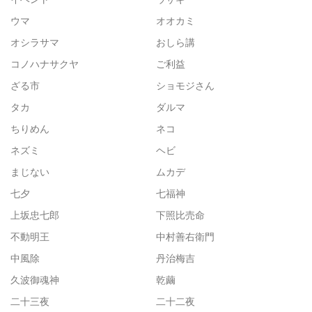
ウマ
オオカミ
オシラサマ
おしら講
コノハナサクヤ
ご利益
ざる市
ショモジさん
タカ
ダルマ
ちりめん
ネコ
ネズミ
ヘビ
まじない
ムカデ
七夕
七福神
上坂忠七郎
下照比売命
不動明王
中村善右衛門
中風除
丹治梅吉
久波御魂神
乾繭
二十三夜
二十二夜