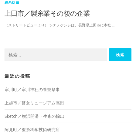
絹糸紡績
上田市／製糸業その後の企業
（ストリートビューより） シナノケンシは、長野県上田市に本社 …
検
索:
最近の投稿
寒川町／寒川神社の養蚕祭事
上越市／瞽女ミュージアム高田
Sketch／横浜開港・生糸の輸出
阿見町／蚕糸科学技術研究所