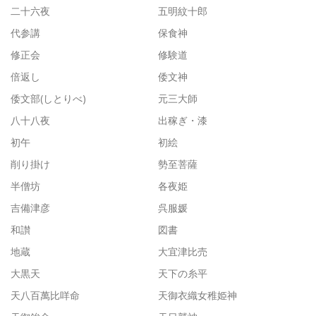
二十六夜
五明紋十郎
代参講
保食神
修正会
修験道
倍返し
倭文神
倭文部(しとりべ)
元三大師
八十八夜
出稼ぎ・漆
初午
初絵
削り掛け
勢至菩薩
半僧坊
各夜姫
吉備津彦
呉服媛
和讃
図書
地蔵
大宜津比売
大黒天
天下の糸平
天八百萬比咩命
天御衣織女稚姫神