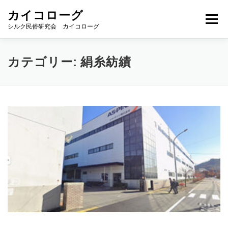
コ
カイコローグ
ン
メニュー
テ
シルク民俗研究会 カイコローグ
ン
ツ
へ
カイコローグの歩み
資料館図書
歳時記
カテゴリー:
絹糸紡績
ス
キ
ッ
プ
県別事例
ブログ
お問い合わせ