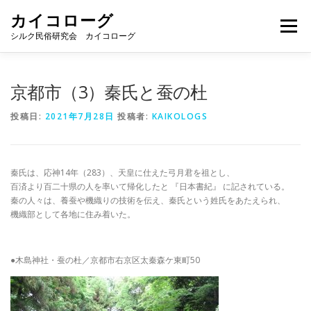
コ
カイコローグ
ン
メニュー
テ
シルク民俗研究会 カイコローグ
ン
ツ
へ
カイコローグの歩み
資料館図書
歳時記
京都市（3）秦氏と蚕の杜
ス
キ
投稿日:
2021年7月28日
投稿者:
KAIKOLOGS
ッ
プ
県別事例
ブログ
お問い合わせ
秦氏は、応神14年（283）、天皇に仕えた弓月君を祖とし、
百済より百二十県の人を率いて帰化したと 『日本書紀』 に記されている。
秦の人々は、養蚕や機織りの技術を伝え、秦氏という姓氏をあたえられ、
機織部として各地に住み着いた。
●木島神社・蚕の杜／京都市右京区太秦森ケ東町50