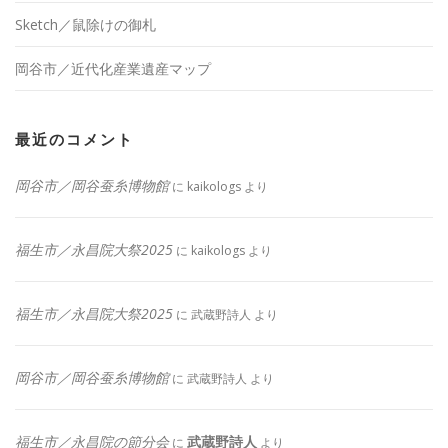
Sketch／鼠除けの御札
岡谷市／近代化産業遺産マップ
最近のコメント
岡谷市／岡谷蚕糸博物館
に
kaikologs
より
福生市／永昌院大祭2025
に
kaikologs
より
福生市／永昌院大祭2025
に
武蔵野詩人
より
岡谷市／岡谷蚕糸博物館
に
武蔵野詩人
より
福生市／永昌院の節分会
武蔵野詩人
に
より