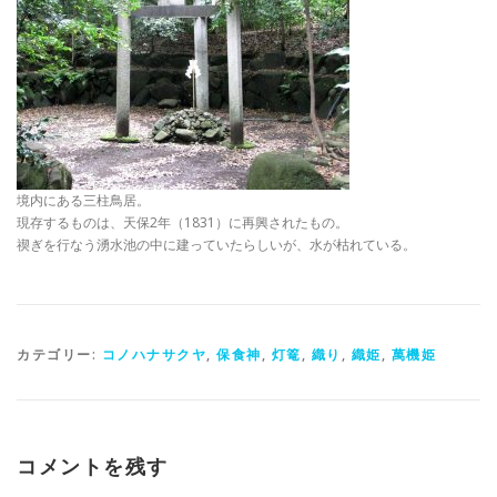
境内にある三柱鳥居。
現存するものは、天保2年（1831）に再興されたもの。
禊ぎを行なう湧水池の中に建っていたらしいが、水が枯れている。
カテゴリー:
コノハナサクヤ
,
保食神
,
灯篭
,
織り
,
織姫
,
萬機姫
コメントを残す