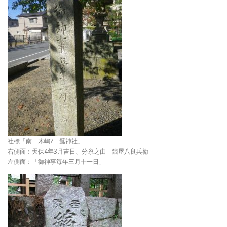
社標「南 木嶋? 蠶神社」
右側面：天保4年3月吉日、分糸之由 銭屋八良兵衛
左側面：「御神事毎年三月十一日」