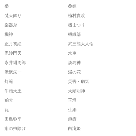
桑
桑姫
梵天飾り
植村貴渡
楽器糸
機まつり
機神
機織部
正月初絵
武三熊大人命
毘沙門天
水車
永井紺周郎
淡島神
渋沢栄一
湯の花
灯篭
災害・病気
牛頭天王
犬頭明神
狛犬
玉垣
瓦
生絹
田島弥平
疱瘡
疳の虫除け
白滝姫