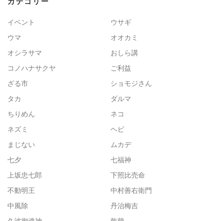
カテゴリー
イベント
ウサギ
ウマ
オオカミ
オシラサマ
おしら講
コノハナサクヤ
ご利益
ざる市
ショモジさん
タカ
ダルマ
ちりめん
ネコ
ネズミ
ヘビ
まじない
ムカデ
七夕
七福神
上坂忠七郎
下照比売命
不動明王
中村善右衛門
中風除
丹治梅吉
久波御魂神
乾繭