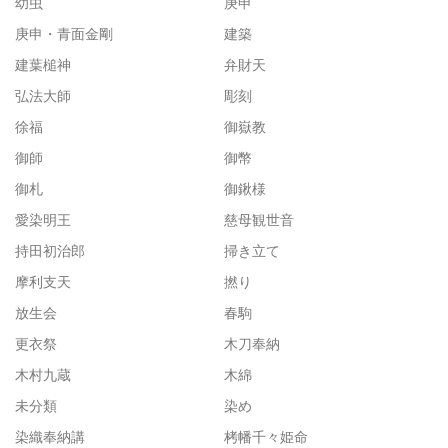
幼虫
庚申
庚申・青面金剛
建築
建葉槌神
弁財天
弘法大師
彫刻
徐福
御嶽教
御師
御幣
御札
御鍬様
愛染明王
慈母観世音
持田初治郎
掃き立て
摩利支天
撚り
放生会
春駒
更衣祭
木刀奉納
木村九蔵
木綿
未分類
染め
染織奉納講
栲幡千々姫命