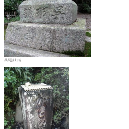
呉羽講灯篭