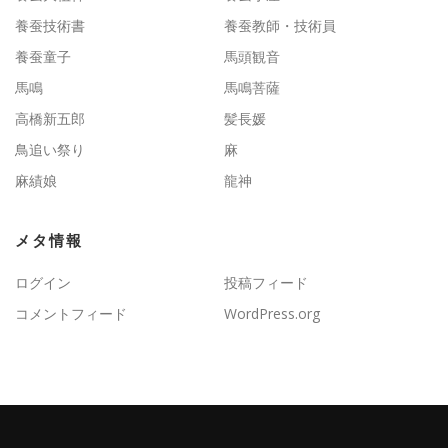
養蚕技術書
養蚕教師・技術員
養蚕童子
馬頭観音
馬鳴
馬鳴菩薩
高橋新五郎
髪長媛
鳥追い祭り
麻
麻績娘
龍神
メタ情報
ログイン
投稿フィード
コメントフィード
WordPress.org