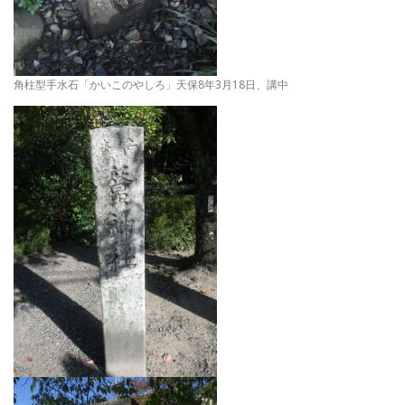
角柱型手水石「かいこのやしろ」天保8年3月18日、講中