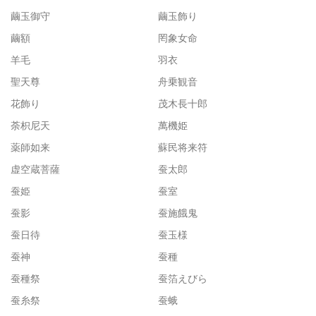
繭玉御守
繭玉飾り
繭額
罔象女命
羊毛
羽衣
聖天尊
舟乗観音
花飾り
茂木長十郎
荼枳尼天
萬機姫
薬師如来
蘇民将来符
虚空蔵菩薩
蚕太郎
蚕姫
蚕室
蚕影
蚕施餓鬼
蚕日待
蚕玉様
蚕神
蚕種
蚕種祭
蚕箔えびら
蚕糸祭
蚕蛾