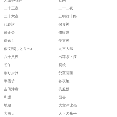
二十三夜
二十二夜
二十六夜
五明紋十郎
代参講
保食神
修正会
修験道
倍返し
倭文神
倭文部(しとりべ)
元三大師
八十八夜
出稼ぎ・漆
初午
初絵
削り掛け
勢至菩薩
半僧坊
各夜姫
吉備津彦
呉服媛
和讃
図書
地蔵
大宜津比売
大黒天
天下の糸平