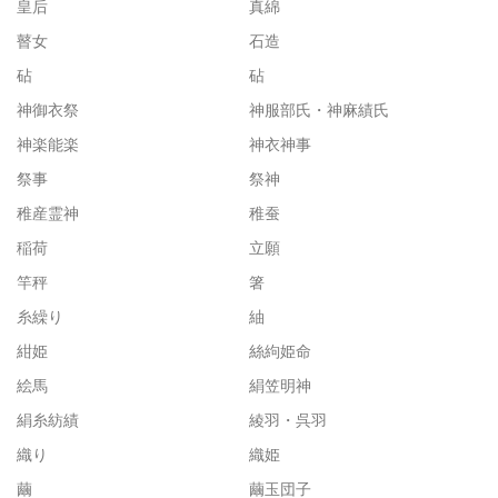
皇后
真綿
瞽女
石造
砧
砧
神御衣祭
神服部氏・神麻績氏
神楽能楽
神衣神事
祭事
祭神
稚産霊神
稚蚕
稲荷
立願
竿秤
箸
糸繰り
紬
紺姫
絲絇姫命
絵馬
絹笠明神
絹糸紡績
綾羽・呉羽
織り
織姫
繭
繭玉団子