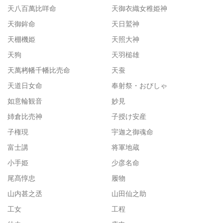
天八百萬比咩命
天御衣織女稚姫神
天御鉾命
天日鷲神
天棚機姫
天照大神
天狗
天羽槌雄
天萬栲幡千幡比売命
天蚕
天道日女命
奉射祭・おびしゃ
如意輪観音
妙見
姉倉比売神
子授け安産
子権現
宇迦之御魂命
富士講
将軍地蔵
小手姫
少彦名命
尾髙惇忠
履物
山内甚之丞
山田仙之助
工女
工程