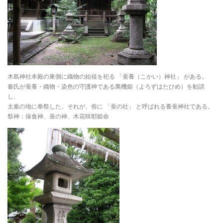
木島神社本殿の東側に織物の始祖を祀る 「蚕養（こかい）神社」 がある。
秦氏が蚕養・織物・染色の守護神である萬機姫（よろずはたひめ）を勧請
し、
太秦の地に奉祭した。それが、俗に 「蚕の社」 と呼ばれる養蚕神社である。
祭神：保食神、蚕の神、木花咲耶姫命