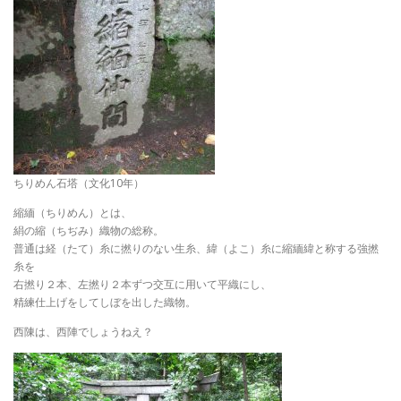
ちりめん石塔（文化10年）
縮緬（ちりめん）とは、
絹の縮（ちぢみ）織物の総称。
普通は経（たて）糸に撚りのない生糸、緯（よこ）糸に縮緬緯と称する強撚
糸を
右撚り２本、左撚り２本ずつ交互に用いて平織にし、
精練仕上げをしてしぼを出した織物。
西陳は、西陣でしょうねえ？