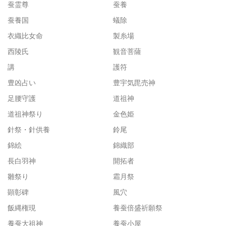
蚕霊尊
蚕養
蚕養国
蟻除
衣織比女命
製糸場
西陵氏
観音菩薩
講
護符
豊凶占い
豊宇気毘売神
足腰守護
道祖神
道祖神祭り
金色姫
針祭・針供養
鈴尾
錦絵
錦織部
長白羽神
開拓者
雛祭り
霜月祭
顕彰碑
風穴
飯縄権現
養蚕倍盛祈願祭
養蚕大祖神
養蚕小屋