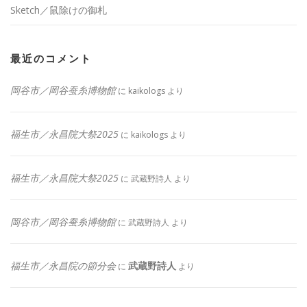
Sketch／鼠除けの御札
最近のコメント
岡谷市／岡谷蚕糸博物館
に
kaikologs
より
福生市／永昌院大祭2025
に
kaikologs
より
福生市／永昌院大祭2025
に
武蔵野詩人
より
岡谷市／岡谷蚕糸博物館
に
武蔵野詩人
より
福生市／永昌院の節分会
武蔵野詩人
に
より