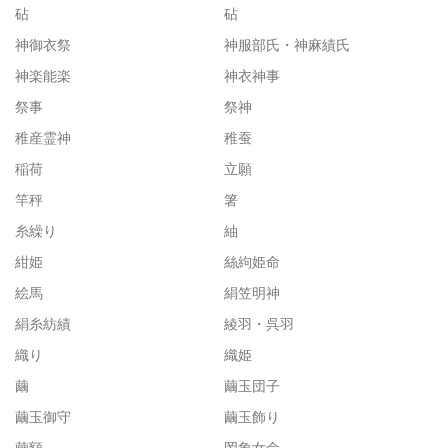
砧
砧
神御衣祭
神服部氏・神麻績氏
神楽能楽
神衣神事
祭事
祭神
稚産霊神
稚蚕
稲荷
立願
竿秤
箸
糸繰り
紬
紺姫
絲絇姫命
絵馬
絹笠明神
絹糸紡績
綾羽・呉羽
織り
織姫
繭
繭玉団子
繭玉御守
繭玉飾り
繭額
罔象女命