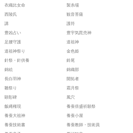
衣織比女命
製糸場
西陵氏
観音菩薩
講
護符
豊凶占い
豊宇気毘売神
足腰守護
道祖神
道祖神祭り
金色姫
針祭・針供養
鈴尾
錦絵
錦織部
長白羽神
開拓者
雛祭り
霜月祭
顕彰碑
風穴
飯縄権現
養蚕倍盛祈願祭
養蚕大祖神
養蚕小屋
養蚕技術書
養蚕教師・技術員