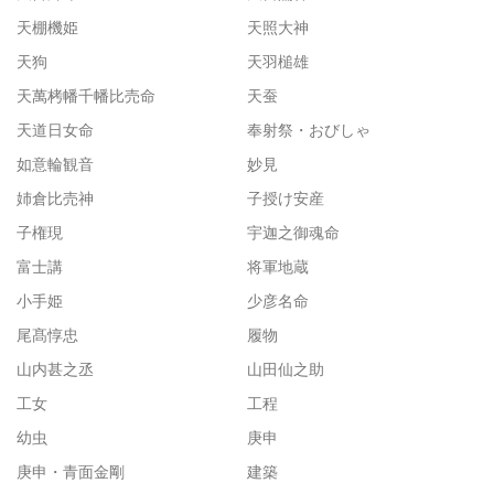
天棚機姫
天照大神
天狗
天羽槌雄
天萬栲幡千幡比売命
天蚕
天道日女命
奉射祭・おびしゃ
如意輪観音
妙見
姉倉比売神
子授け安産
子権現
宇迦之御魂命
富士講
将軍地蔵
小手姫
少彦名命
尾髙惇忠
履物
山内甚之丞
山田仙之助
工女
工程
幼虫
庚申
庚申・青面金剛
建築