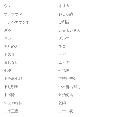
ウマ
オオカミ
オシラサマ
おしら講
コノハナサクヤ
ご利益
ざる市
ショモジさん
タカ
ダルマ
ちりめん
ネコ
ネズミ
ヘビ
まじない
ムカデ
七夕
七福神
上坂忠七郎
下照比売命
不動明王
中村善右衛門
中風除
丹治梅吉
久波御魂神
乾繭
二十三夜
二十二夜