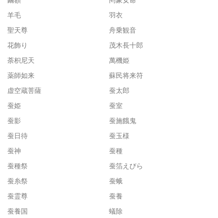
羊毛
羽衣
聖天尊
舟乗観音
花飾り
茂木長十郎
荼枳尼天
萬機姫
薬師如来
蘇民将来符
虚空蔵菩薩
蚕太郎
蚕姫
蚕室
蚕影
蚕施餓鬼
蚕日待
蚕玉様
蚕神
蚕種
蚕種祭
蚕箔えびら
蚕糸祭
蚕蛾
蚕霊尊
蚕養
蚕養国
蟻除