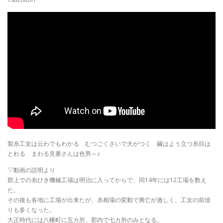
製糸工女は云わでもわかる むつごくさいで犬がつく 繭はよう立つ糸目は
とれる まわる見番さんは色男～♪
▽動画の説明より
郡上での糸ひき機械工場は明治に入ってからで、同14年には12工場を数え
た。
その後も各地に工場が出来たが、糸相場の変動で興亡が激しく、工女の前借
りも多くなった。
大正時代には八幡町に五カ所、郡内で七カ所のみとなる。