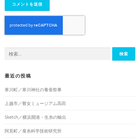
検
索:
最近の投稿
寒川町／寒川神社の養蚕祭事
上越市／瞽女ミュージアム高田
Sketch／横浜開港・生糸の輸出
阿見町／蚕糸科学技術研究所