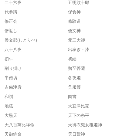
二十六夜
五明紋十郎
代参講
保食神
修正会
修験道
倍返し
倭文神
倭文部(しとりべ)
元三大師
八十八夜
出稼ぎ・漆
初午
初絵
削り掛け
勢至菩薩
半僧坊
各夜姫
吉備津彦
呉服媛
和讃
図書
地蔵
大宜津比売
大黒天
天下の糸平
天八百萬比咩命
天御衣織女稚姫神
天御鉾命
天日鷲神