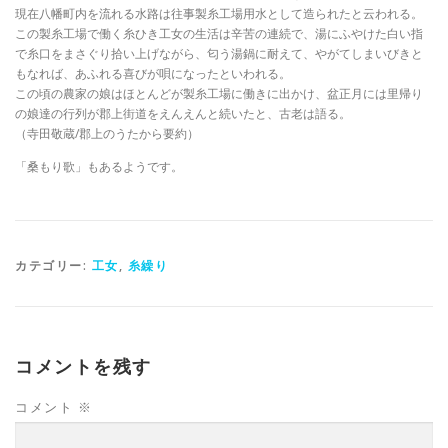
現在八幡町内を流れる水路は往事製糸工場用水として造られたと云われる。
この製糸工場で働く糸ひき工女の生活は辛苦の連続で、湯にふやけた白い指
で糸口をまさぐり拾い上げながら、匂う湯鍋に耐えて、やがてしまいびきと
もなれば、あふれる喜びが唄になったといわれる。
この頃の農家の娘はほとんどが製糸工場に働きに出かけ、盆正月には里帰り
の娘達の行列が郡上街道をえんえんと続いたと、古老は語る。
（寺田敬蔵/郡上のうたから要約）
「桑もり歌」もあるようです。
カテゴリー:
工女
,
糸繰り
コメントを残す
コメント
※