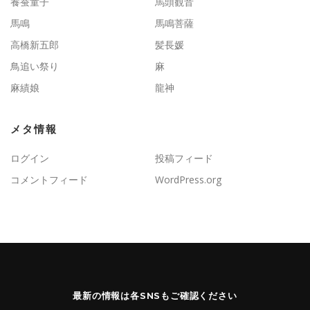
養蚕童子
馬頭観音
馬鳴
馬鳴菩薩
高橋新五郎
髪長媛
鳥追い祭り
麻
麻績娘
龍神
メタ情報
ログイン
投稿フィード
コメントフィード
WordPress.org
最新の情報は各SNSもご確認ください