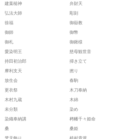
建葉槌神
弁財天
弘法大師
彫刻
徐福
御嶽教
御師
御幣
御札
御鍬様
愛染明王
慈母観世音
持田初治郎
掃き立て
摩利支天
撚り
放生会
春駒
更衣祭
木刀奉納
木村九蔵
木綿
未分類
染め
染織奉納講
栲幡千々姫命
桑
桑姫
梵天飾り
植村貴渡