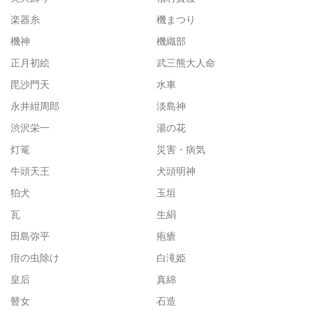
楽器糸
機まつり
機神
機織部
正月初絵
武三熊大人命
毘沙門天
水車
永井紺周郎
淡島神
渋沢栄一
湯の花
灯篭
災害・病気
牛頭天王
犬頭明神
狛犬
玉垣
瓦
生絹
田島弥平
疱瘡
疳の虫除け
白滝姫
皇后
真綿
瞽女
石造