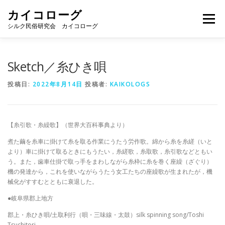
コ
カイコローグ
ン
メニュー
テ
シルク民俗研究会 カイコローグ
ン
ツ
へ
カイコローグの歩み
資料館図書
歳時記
Sketch／糸ひき唄
ス
キ
投稿日:
2022年8月14日
投稿者:
KAIKOLOGS
ッ
プ
県別事例
ブログ
お問い合わせ
【糸引歌・糸繰歌】（世界大百科事典より）
煮た繭を糸車に掛けて糸を取る作業にうたう労作歌。綿から糸を糸縒（いと
より）車に掛けて取るときにもうたい，糸縒歌，糸取歌，糸引歌などともい
う。また，歯車仕掛で取っ手をまわしながら糸枠に糸を巻く座繰（ざぐり）
機の発達から，これを使いながらうたう女工たちの座繰歌が生まれたが，機
械化がすすむとともに衰退した。
●岐阜県郡上地方
郡上・糸ひき唄/土取利行（唄・三味線・太鼓）silk spinning song/Toshi
Tsuchitori