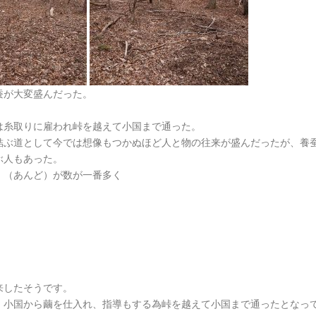
蚕が大変盛んだった。
は糸取りに雇われ峠を越えて小国まで通った。
結ぶ道として今では想像もつかぬほど人と物の往来が盛んだったが、養
ぶ人もあった。
〟（あんど）が数が一番多く
来したそうです。
、小国から繭を仕入れ、指導もする為峠を越えて小国まで通ったとなっ