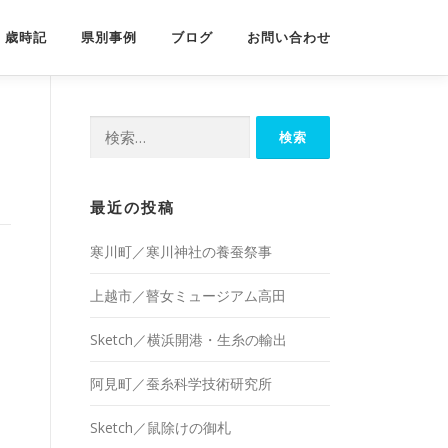
歳時記
県別事例
ブログ
お問い合わせ
検
索:
最近の投稿
寒川町／寒川神社の養蚕祭事
上越市／瞽女ミュージアム高田
Sketch／横浜開港・生糸の輸出
阿見町／蚕糸科学技術研究所
Sketch／鼠除けの御札