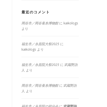
最近のコメント
岡谷市／岡谷蚕糸博物館
に
kaikologs
より
福生市／永昌院大祭2025
に
kaikologs
より
福生市／永昌院大祭2025
に
武蔵野詩
人
より
岡谷市／岡谷蚕糸博物館
に
武蔵野詩
人
より
福生市／永昌院の節分会
に
武蔵野詩