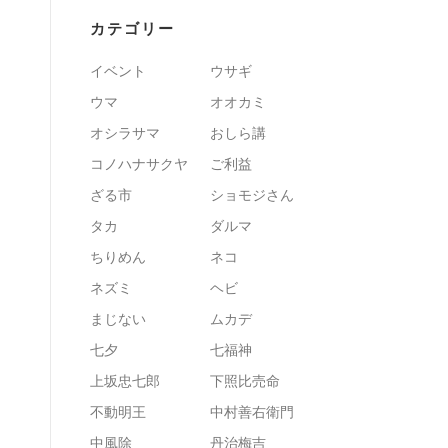
カテゴリー
イベント
ウサギ
ウマ
オオカミ
オシラサマ
おしら講
コノハナサクヤ
ご利益
ざる市
ショモジさん
タカ
ダルマ
ちりめん
ネコ
ネズミ
ヘビ
まじない
ムカデ
七夕
七福神
上坂忠七郎
下照比売命
不動明王
中村善右衛門
中風除
丹治梅吉