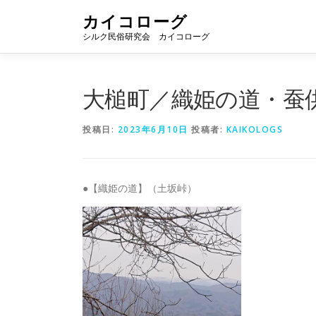
コ
カイコローグ
ン
シルク民俗研究会 カイコローグ
テ
ン
ツ
へ
大槌町／織姫の道・蚕
ス
キ
投稿日:
2023年6月10日
投稿者:
KAIKOLOGS
ッ
プ
●【織姫の道】（土坂峠）