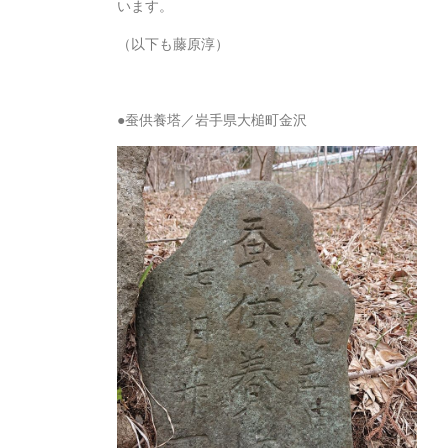
います。
（以下も藤原淳）
●蚕供養塔／岩手県大槌町金沢