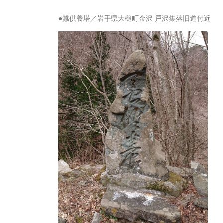
●蠶供養塔／岩手県大槌町金沢 戸沢集落旧道付近