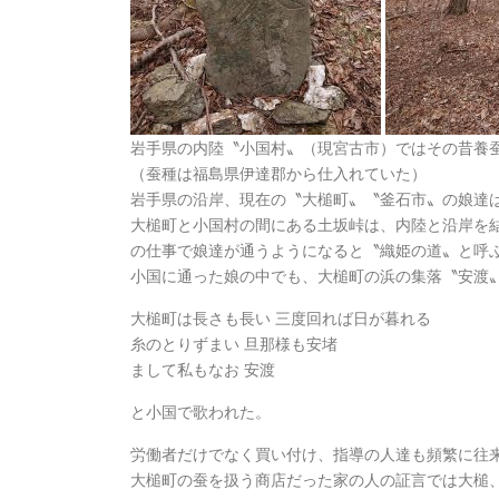
岩手県の内陸〝小国村〟（現宮古市）ではその昔養
（蚕種は福島県伊達郡から仕入れていた）
岩手県の沿岸、現在の〝大槌町〟〝釜石市〟の娘達
大槌町と小国村の間にある土坂峠は、内陸と沿岸を
の仕事で娘達が通うようになると〝織姫の道〟と呼
小国に通った娘の中でも、大槌町の浜の集落〝安渡
大槌町は長さも長い 三度回れば日が暮れる
糸のとりずまい 旦那様も安堵
まして私もなお 安渡
と小国で歌われた。
労働者だけでなく買い付け、指導の人達も頻繁に往
大槌町の蚕を扱う商店だった家の人の証言では大槌