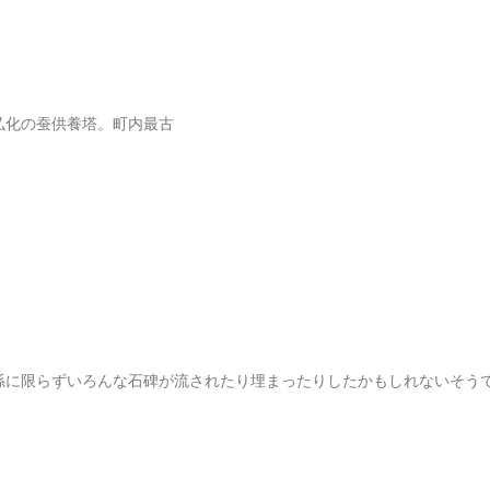
弘化の蚕供養塔。町内最古
係に限らずいろんな石碑が流されたり埋まったりしたかもしれないそう