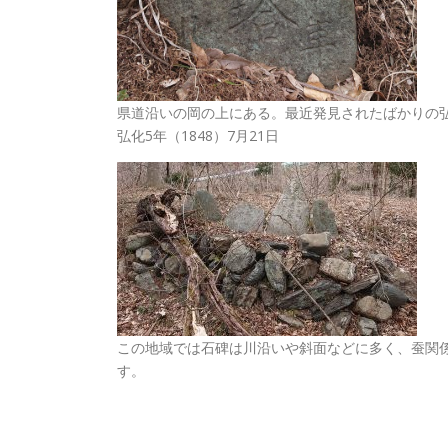
県道沿いの岡の上にある。最近発見されたばかりの
弘化5年（1848）7月21日
この地域では石碑は川沿いや斜面などに多く、蚕関
す。