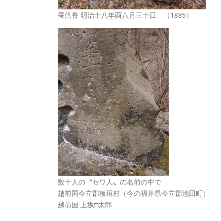
蚕供養 明治十八年酉八月三十日 （1885）
数十人の〝セワ人〟の名前の中で
越前国今立郡板垣村（今の福井県今立郡池田町）
越前国 上坂□太郎