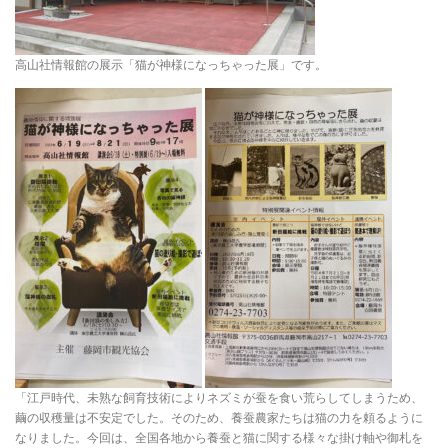
高山社情報館の展示「猫が神様になっちゃった展」です。
「江戸時代、未熟な飼育技術によりネズミが蚕を食い荒らしてしまうため、
繭の収穫量は不安定でした。そのため、養蚕農家たちは猫の力を頼るように
なりました。今回は、全国各地から養蚕と猫に関する様々な掛け軸や御札を