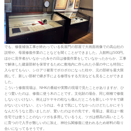
でも、修復補強工事が終わっている長屋門の部屋で大画面画像での高山社の
説明や、母屋修復作業のことなどを聞くことができました。入館料は500円。
ほかに見学者がいなかった&その日は修復作業をしていなかったからか、工事
で解体した建築部材を保管するために敷地内に作られた小屋の中にも特別に
入らせてもらい、シロアリ被害でボロボロになった柱や、元の部材を最大限
残して、新しい部材で継ぎ手による修理をする方法なども見ることができま
した。
こういう修復現場は、NHKの番組や実際の現場で見たことがありますが、ひ
とつ驚いたのは、修復に使う木のことです。文化財の場合、同じ樹種で修復
しないといけない、例えばケヤキの柱なら傷んだところを新しいケヤキで継
がないといけない、というのは、今まで気にしてなかったけどたしかにそう
なんだろうなと思いましたが、驚いたのはその先です。母屋は、最近は一般
住宅では使うことのないツガを多用しているうえ、ツガは標高の高いところ
に育つので入手が難しいのに加え、神社仏閣修復に使われるため材料の取り
合いになってるそうです。