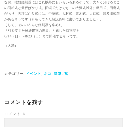
なお、雌雄鑑別器にはこれ以外にもいろいろあるそうで、大きく分けるとこ
の回転式と天秤ばかり式。回転式だけでもこの大沢式以外に織田式、田島式
があり、天秤ばかり式には、中塚式、大村式、青木式、太仁式、普及団式等
があるそうです（もらってきた解説資料に書いてありました）。
そして、そのいろんな鑑別器を集めた
『F1を支えた雌雄鑑別の世界』と題した特別展を、
6/14（日）〜8/23（日）まで開催するそうです。
（大澤）
カテゴリー:
イベント
,
ネコ
,
建築
,
瓦
コメントを残す
コメント
※