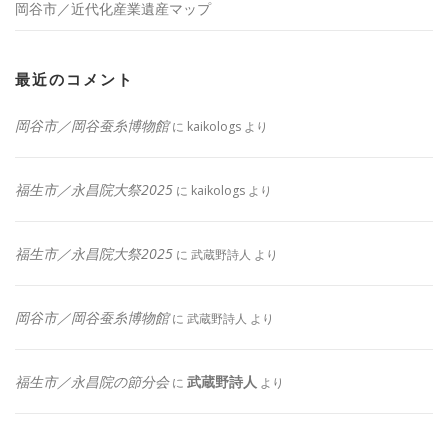
岡谷市／近代化産業遺産マップ
最近のコメント
岡谷市／岡谷蚕糸博物館
に
kaikologs
より
福生市／永昌院大祭2025
に
kaikologs
より
福生市／永昌院大祭2025
に
武蔵野詩人
より
岡谷市／岡谷蚕糸博物館
に
武蔵野詩人
より
福生市／永昌院の節分会
武蔵野詩人
に
より