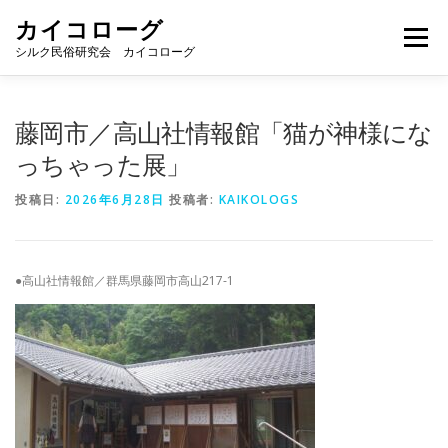
コ
カイコローグ
ン
メニュー
テ
シルク民俗研究会 カイコローグ
ン
ツ
へ
カイコローグの歩み
資料館図書
歳時記
藤岡市／高山社情報館「猫が神様にな
ス
キ
っちゃった展」
ッ
プ
県別事例
ブログ
お問い合わせ
投稿日:
2026年6月28日
投稿者:
KAIKOLOGS
●高山社情報館／群馬県藤岡市高山217-1