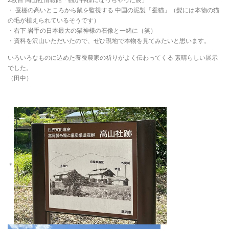
・ 蚕棚の高いところから鼠を監視する 中国の泥製「蚕猫」（髭には本物の猫
の毛が植えられているそうです）
・右下 岩手の日本最大の猫神様の石像と一緒に（笑）
・資料を沢山いただいたので、ぜひ現地で本物を見てみたいと思います。
いろいろなものに込めた養蚕農家の祈りがよく伝わってくる 素晴らしい展示
でした。
（田中）
＊