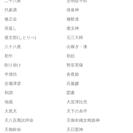
二十六夜
五明紋十郎
代参講
保食神
修正会
修験道
倍返し
倭文神
倭文部(しとりべ)
元三大師
八十八夜
出稼ぎ・漆
初午
初絵
削り掛け
勢至菩薩
半僧坊
各夜姫
吉備津彦
呉服媛
和讃
図書
地蔵
大宜津比売
大黒天
天下の糸平
天八百萬比咩命
天御衣織女稚姫神
天御鉾命
天日鷲神