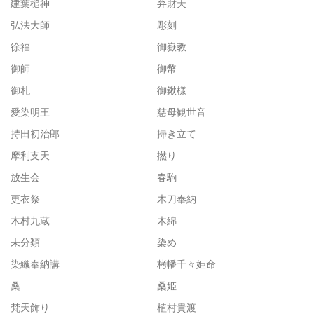
建葉槌神
弁財天
弘法大師
彫刻
徐福
御嶽教
御師
御幣
御札
御鍬様
愛染明王
慈母観世音
持田初治郎
掃き立て
摩利支天
撚り
放生会
春駒
更衣祭
木刀奉納
木村九蔵
木綿
未分類
染め
染織奉納講
栲幡千々姫命
桑
桑姫
梵天飾り
植村貴渡