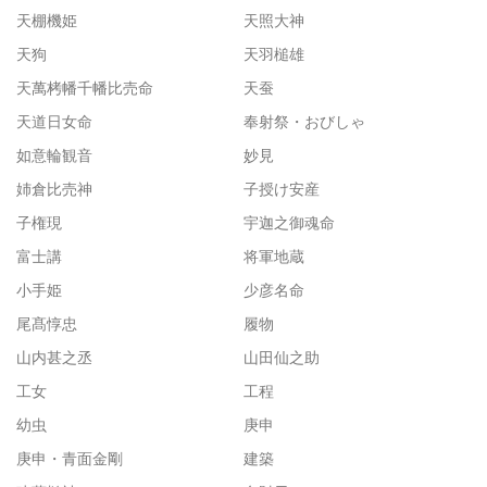
天棚機姫
天照大神
天狗
天羽槌雄
天萬栲幡千幡比売命
天蚕
天道日女命
奉射祭・おびしゃ
如意輪観音
妙見
姉倉比売神
子授け安産
子権現
宇迦之御魂命
富士講
将軍地蔵
小手姫
少彦名命
尾髙惇忠
履物
山内甚之丞
山田仙之助
工女
工程
幼虫
庚申
庚申・青面金剛
建築