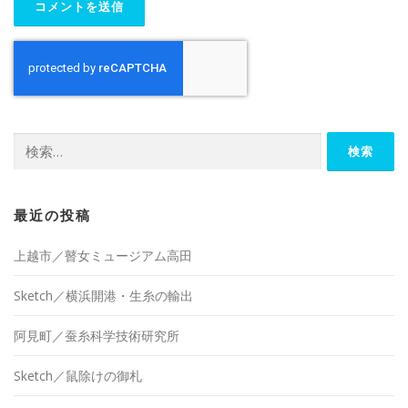
検
索:
最近の投稿
上越市／瞽女ミュージアム高田
Sketch／横浜開港・生糸の輸出
阿見町／蚕糸科学技術研究所
Sketch／鼠除けの御札