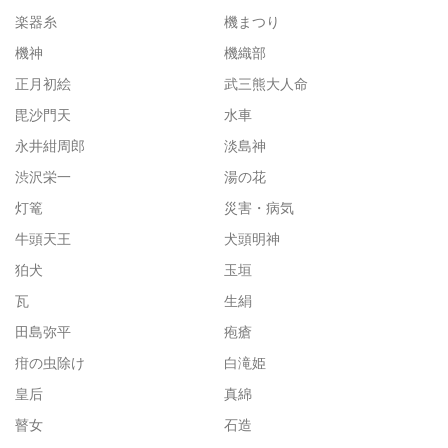
楽器糸
機まつり
機神
機織部
正月初絵
武三熊大人命
毘沙門天
水車
永井紺周郎
淡島神
渋沢栄一
湯の花
灯篭
災害・病気
牛頭天王
犬頭明神
狛犬
玉垣
瓦
生絹
田島弥平
疱瘡
疳の虫除け
白滝姫
皇后
真綿
瞽女
石造