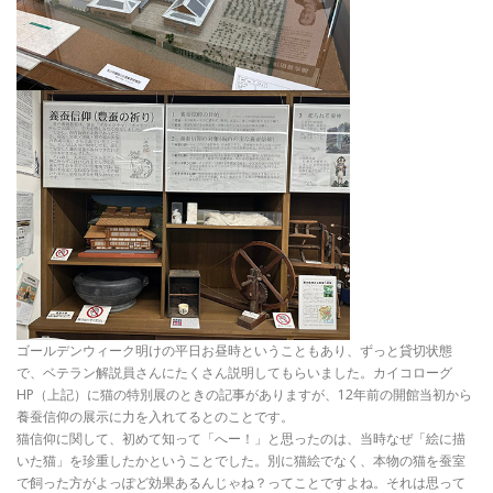
ゴールデンウィーク明けの平日お昼時ということもあり、ずっと貸切状態
で、ベテラン解説員さんにたくさん説明してもらいました。カイコローグ
HP（上記）に猫の特別展のときの記事がありますが、12年前の開館当初から
養蚕信仰の展示に力を入れてるとのことです。
猫信仰に関して、初めて知って「へー！」と思ったのは、当時なぜ「絵に描
いた猫」を珍重したかということでした。別に猫絵でなく、本物の猫を蚕室
で飼った方がよっぽど効果あるんじゃね？ってことですよね。それは思って