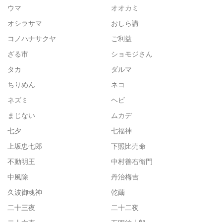
ウマ
オオカミ
オシラサマ
おしら講
コノハナサクヤ
ご利益
ざる市
ショモジさん
タカ
ダルマ
ちりめん
ネコ
ネズミ
ヘビ
まじない
ムカデ
七夕
七福神
上坂忠七郎
下照比売命
不動明王
中村善右衛門
中風除
丹治梅吉
久波御魂神
乾繭
二十三夜
二十二夜