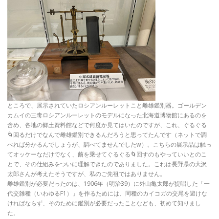
ところで、展示されていたロシアンルーレットこと雌雄鑑別器。ゴールデン
カムイの三毒ロシアンルーレットのモデルになった北海道博物館にあるのを
含め、各地の郷土資料館などで何度か見てはいたのですが、これ、ぐるぐる
🌀回るだけでなんで雌雄鑑別できるんだろうと思ってたんです（ネットで調
べれば分かるんでしょうが、調べてませんでしたw）。こちらの展示品は触っ
てオッケーなだけでなく、繭を乗せてぐるぐる🌀回すのもやっていいとのこ
とで、その仕組みをついに理解できたのでありました。これは長野県の大沢
太郎さんが考えたそうですが、私のご先祖ではありません。
雌雄鑑別が必要だったのは、1906年（明治39）に外山亀太郎が提唱した「一
代交雑種（いわゆるF1）」を作るためには、同種のカイコガの交尾を避けな
ければならず、そのために鑑別が必要だったことなども、初めて知りまし
た。