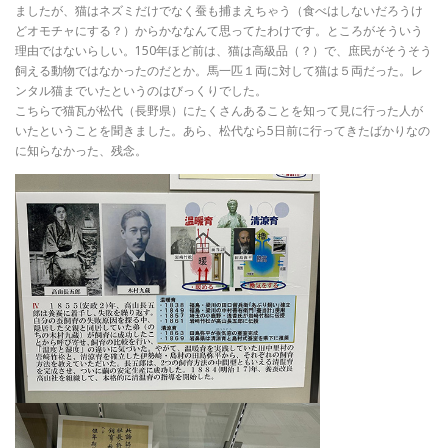
ましたが、猫はネズミだけでなく蚕も捕まえちゃう（食べはしないだろうけ
どオモチャにする？）からかななんて思ってたわけです。ところがそういう
理由ではないらしい。150年ほど前は、猫は高級品（？）で、庶民がそうそう
飼える動物ではなかったのだとか。馬一匹１両に対して猫は５両だった。レ
ンタル猫までいたというのはびっくりでした。
こちらで猫瓦が松代（長野県）にたくさんあることを知って見に行った人が
いたということを聞きました。あら、松代なら5日前に行ってきたばかりなの
に知らなかった、残念。