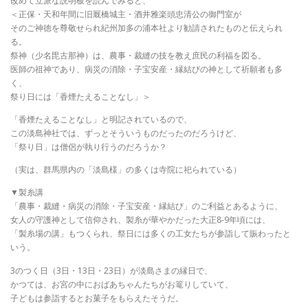
改めて立派な説明板を読んでみると、
＜正保・天和年間に旧厩橋城主・酒井雅楽頭忠清公の御門室が
そのご神徳を尊敬せられ紀州加多の浦本社より勧請されたものと伝えられ
る。
祭神（少名毘古那神）は、農事・裁縫の技を教え庶民の利福を図る。
医師の祖神であり、病災の消除・子宝安産・縁結びの神として祈願者も多
く、
祭り日には「香煙たえることなし」＞
「香煙たえることなし」と明記されているので、
この淡島神社では、ずっとそういうものだったのだろうけど、
「祭り日」は僧侶が執り行うのだろうか？
（実は、群馬県内の「淡島様」の多くは寺院に祀られている）
▼製糸講
「農事・裁縫・病災の消除・子宝安産・縁結び」のご利益とあるように、
女人の守護神として信仰され、製糸が華やかだった大正8-9年頃には、
「製糸場の講」もつくられ、祭日には多くの工女たちが参詣して賑わったと
いう。
3のつく日（3日・13日・23日）が淡島さまの縁日で、
かつては、お宮の中におばあちゃんたちがお篭りしていて、
子どもは参詣するとお菓子をもらえたそうだ。