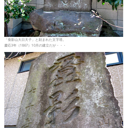
「蚕影山大日天子」と刻まれた文字塔。
慶応3年（1867）10月の建立だが・・・