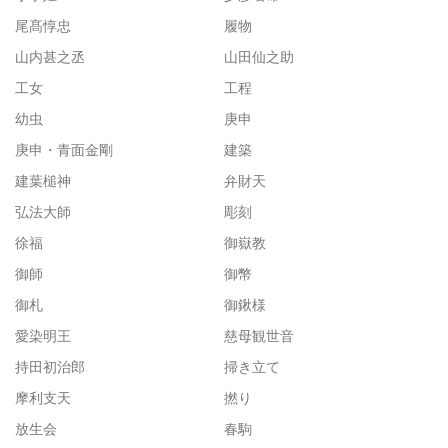
尾髙惇忠
履物
山内甚之丞
山田仙之助
工女
工程
幼虫
庚申
庚申・青面金剛
建築
建葉槌神
弁財天
弘法大師
彫刻
徐福
御嶽教
御師
御幣
御札
御鍬様
愛染明王
慈母観世音
持田初治郎
掃き立て
摩利支天
撚り
放生会
春駒