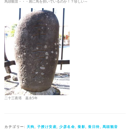
馬頭観音・・・肩に馬を担いでいるのか！？珍しい～
二十三夜塔 嘉永5年
カテゴリー:
天狗
,
子授け安産
,
少彦名命
,
蚕影
,
蚕日待
,
馬頭観音