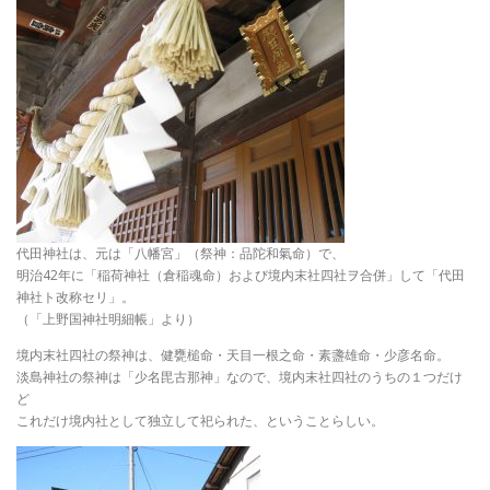
代田神社は、元は「八幡宮」（祭神：品陀和氣命）で、
明治42年に「稲荷神社（倉稲魂命）および境内末社四社ヲ合併」して「代田
神社ト改称セリ」。
（「上野国神社明細帳」より）
境内末社四社の祭神は、健甕槌命・天目一根之命・素盞雄命・少彦名命。
淡島神社の祭神は「少名毘古那神」なので、境内末社四社のうちの１つだけ
ど
これだけ境内社として独立して祀られた、ということらしい。