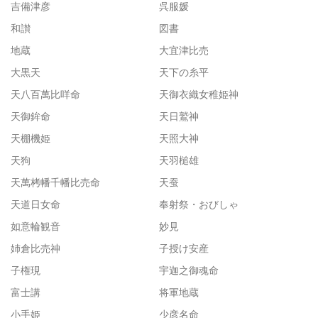
吉備津彦
呉服媛
和讃
図書
地蔵
大宜津比売
大黒天
天下の糸平
天八百萬比咩命
天御衣織女稚姫神
天御鉾命
天日鷲神
天棚機姫
天照大神
天狗
天羽槌雄
天萬栲幡千幡比売命
天蚕
天道日女命
奉射祭・おびしゃ
如意輪観音
妙見
姉倉比売神
子授け安産
子権現
宇迦之御魂命
富士講
将軍地蔵
小手姫
少彦名命