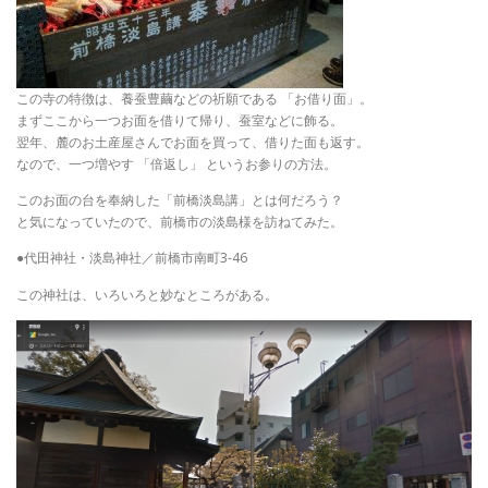
この寺の特徴は、養蚕豊繭などの祈願である 「お借り面」。
まずここから一つお面を借りて帰り、蚕室などに飾る。
翌年、麓のお土産屋さんでお面を買って、借りた面も返す。
なので、一つ増やす 「倍返し」 というお参りの方法。
このお面の台を奉納した「前橋淡島講」とは何だろう？
と気になっていたので、前橋市の淡島様を訪ねてみた。
●代田神社・淡島神社／前橋市南町3-46
この神社は、いろいろと妙なところがある。