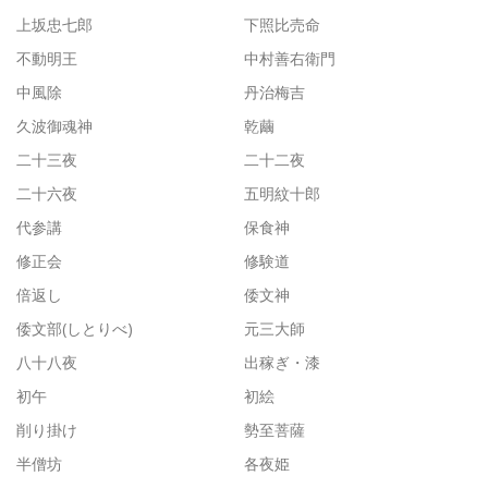
上坂忠七郎
下照比売命
不動明王
中村善右衛門
中風除
丹治梅吉
久波御魂神
乾繭
二十三夜
二十二夜
二十六夜
五明紋十郎
代参講
保食神
修正会
修験道
倍返し
倭文神
倭文部(しとりべ)
元三大師
八十八夜
出稼ぎ・漆
初午
初絵
削り掛け
勢至菩薩
半僧坊
各夜姫