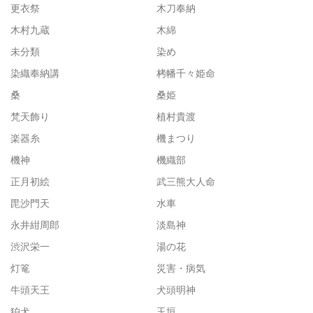
更衣祭
木刀奉納
木村九蔵
木綿
未分類
染め
染織奉納講
栲幡千々姫命
桑
桑姫
梵天飾り
植村貴渡
楽器糸
機まつり
機神
機織部
正月初絵
武三熊大人命
毘沙門天
水車
永井紺周郎
淡島神
渋沢栄一
湯の花
灯篭
災害・病気
牛頭天王
犬頭明神
狛犬
玉垣