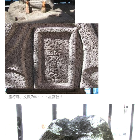
「霊符尊」文政7年・・・星宮社？