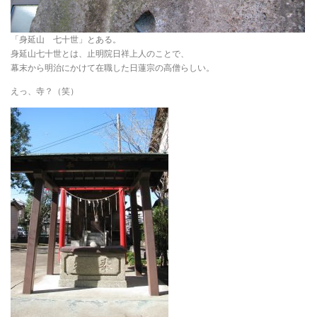
「身延山 七十世」とある。
身延山七十世とは、止明院日祥上人のことで、
幕末から明治にかけて在職した日蓮宗の高僧らしい。
えっ、寺？（笑）