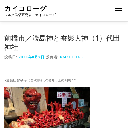
コ
カイコローグ
ン
メニュー
テ
シルク民俗研究会 カイコローグ
ン
ツ
へ
カイコローグの歩み
資料館図書
歳時記
前橋市／淡島神と蚕影大神（1）代田
ス
キ
神社
ッ
プ
県別事例
ブログ
お問い合わせ
投稿日:
2018年8月9日
投稿者:
KAIKOLOGS
●迦葉山弥勒寺（曹洞宗）／沼田市上発知町445