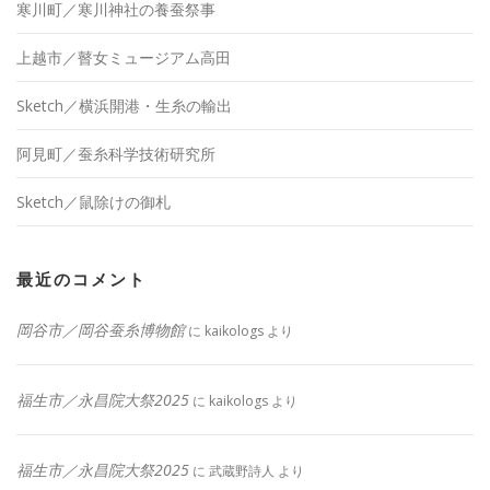
寒川町／寒川神社の養蚕祭事
上越市／瞽女ミュージアム高田
Sketch／横浜開港・生糸の輸出
阿見町／蚕糸科学技術研究所
Sketch／鼠除けの御札
最近のコメント
岡谷市／岡谷蚕糸博物館
に
kaikologs
より
福生市／永昌院大祭2025
に
kaikologs
より
福生市／永昌院大祭2025
に
武蔵野詩人
より