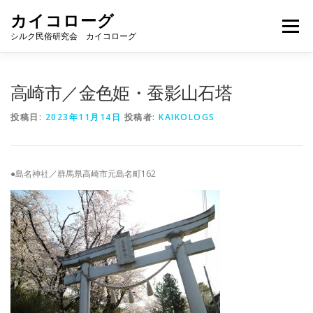
コ
カイコローグ
ン
メニュー
テ
シルク民俗研究会 カイコローグ
ン
ツ
へ
カイコローグの歩み
資料館図書
歳時記
高崎市／金色姫・蚕影山石塔
ス
キ
投稿日:
2023年11月14日
投稿者:
KAIKOLOGS
ッ
プ
県別事例
ブログ
お問い合わせ
●島名神社／群馬県高崎市元島名町162