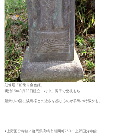
刻像塔「船乗り金色姫」
明治19年3月23日建立 村中。両手で桑枝もち
船乗りの姿に淡島様との近さを感じるのが群馬の特徴かも。
●上野国分寺跡／群馬県高崎市引間町250-1 上野国分寺館