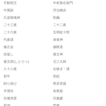
不動明王
中村善右衛門
中風除
丹治梅吉
久波御魂神
乾繭
二十三夜
二十二夜
二十六夜
五明紋十郎
代参講
保食神
修正会
修験道
倍返し
倭文神
倭文部(しとりべ)
元三大師
八十八夜
出稼ぎ・漆
初午
初絵
削り掛け
勢至菩薩
半僧坊
各夜姫
吉備津彦
呉服媛
和讃
図書