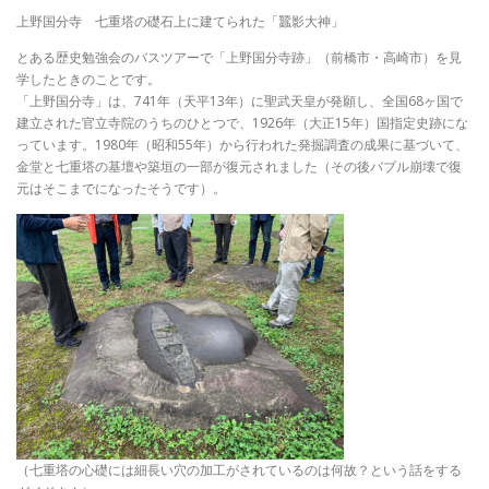
上野国分寺 七重塔の礎石上に建てられた「蠶影大神」
とある歴史勉強会のバスツアーで「上野国分寺跡」（前橋市・高崎市）を見
学したときのことです。
「上野国分寺」は、741年（天平13年）に聖武天皇が発願し、全国68ヶ国で
建立された官立寺院のうちのひとつで、1926年（大正15年）国指定史跡にな
っています。1980年（昭和55年）から行われた発掘調査の成果に基づいて、
金堂と七重塔の基壇や築垣の一部が復元されました（その後バブル崩壊で復
元はそこまでになったそうです）。
（七重塔の心礎には細長い穴の加工がされているのは何故？という話をする