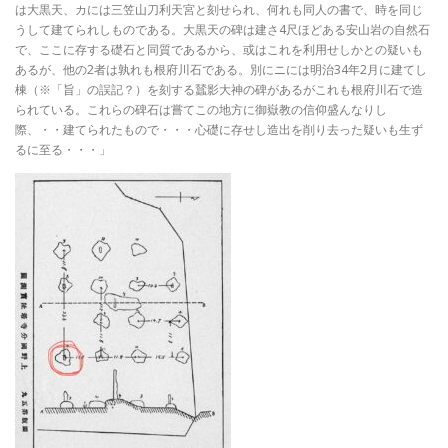
は大黒天、カには三笠山刀利天宮と刻せられ、何れも同人の書で、時を同じ
うして建てられしものである。大黒天の碑は建さ4尺ほどある安山岩の自然石
で、ここに存する礎石と同質であるから、或はこれを利用せしかとの疑いも
あるが、他の2者は孰れも根府川石である。別にニには明治34年2月に建てし
棟（※「旨」の誤記？）を刻する蠺影大神の碑があるがこれも根府川石で造
られている。これらの碑石は嘗てこの地方に御嶽教の信仰盛んなりし
際、・・建てられたもので・・・心礎に存せし造出を削り去った疑いも生ず
るに至る・・・」