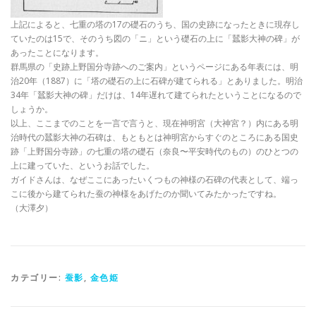
上記によると、七重の塔の17の礎石のうち、国の史跡になったときに現存し
ていたのは15で、そのうち図の「ニ」という礎石の上に「蠺影大神の碑」が
あったことになります。
群馬県の「史跡上野国分寺跡へのご案内」というページにある年表には、明
治20年（1887）に「塔の礎石の上に石碑が建てられる」とありました。明治
34年「蠺影大神の碑」だけは、14年遅れて建てられたということになるので
しょうか。
以上、ここまでのことを一言で言うと、現在神明宮（大神宮？）内にある明
治時代の蠺影大神の石碑は、もともとは神明宮からすぐのところにある国史
跡「上野国分寺跡」の七重の塔の礎石（奈良〜平安時代のもの）のひとつの
上に建っていた、というお話でした。
ガイドさんは、なぜここにあったいくつもの神様の石碑の代表として、端っ
こに後から建てられた蚕の神様をあげたのか聞いてみたかったですね。
（大澤夕）
カテゴリー:
蚕影
,
金色姫