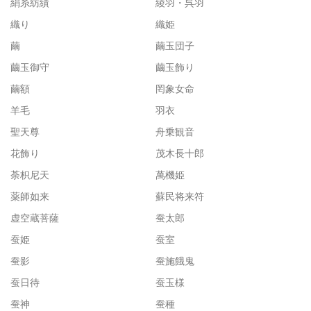
絹糸紡績
綾羽・呉羽
織り
織姫
繭
繭玉団子
繭玉御守
繭玉飾り
繭額
罔象女命
羊毛
羽衣
聖天尊
舟乗観音
花飾り
茂木長十郎
荼枳尼天
萬機姫
薬師如来
蘇民将来符
虚空蔵菩薩
蚕太郎
蚕姫
蚕室
蚕影
蚕施餓鬼
蚕日待
蚕玉様
蚕神
蚕種