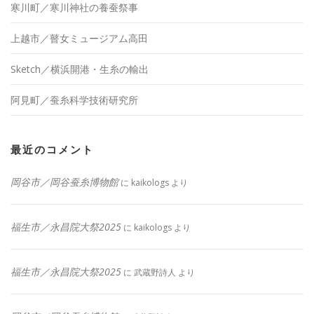
寒川町／寒川神社の養蚕祭事
上越市／瞽女ミュージアム高田
Sketch／横浜開港・生糸の輸出
阿見町／蚕糸科学技術研究所
最近のコメント
岡谷市／岡谷蚕糸博物館
に
kaikologs
より
福生市／永昌院大祭2025
に
kaikologs
より
福生市／永昌院大祭2025
に
武蔵野詩人
より