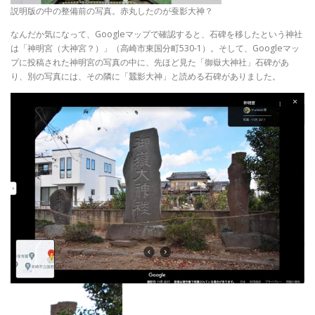
説明版の中の整備前の写真。赤丸したのが蚕影大神？
なんだか気になって、Googleマップで確認すると、石碑を移したという神社
は「神明宮（大神宮？）」（高崎市東国分町530-1）。そして、Googleマッ
プに投稿された神明宮の写真の中に、先ほど見た「御嶽大神社」石碑があ
り、別の写真には、その隣に「蠶影大神」と読める石碑がありました。