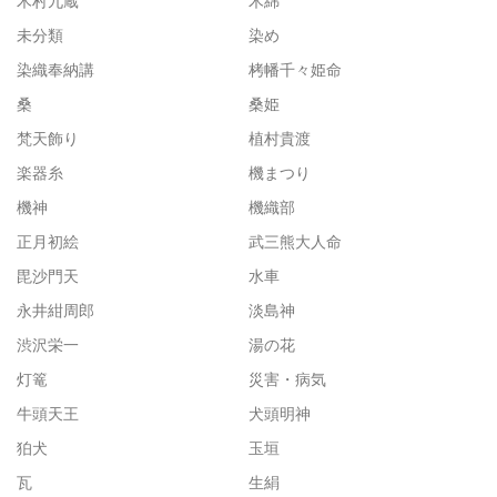
木村九蔵
木綿
未分類
染め
染織奉納講
栲幡千々姫命
桑
桑姫
梵天飾り
植村貴渡
楽器糸
機まつり
機神
機織部
正月初絵
武三熊大人命
毘沙門天
水車
永井紺周郎
淡島神
渋沢栄一
湯の花
灯篭
災害・病気
牛頭天王
犬頭明神
狛犬
玉垣
瓦
生絹