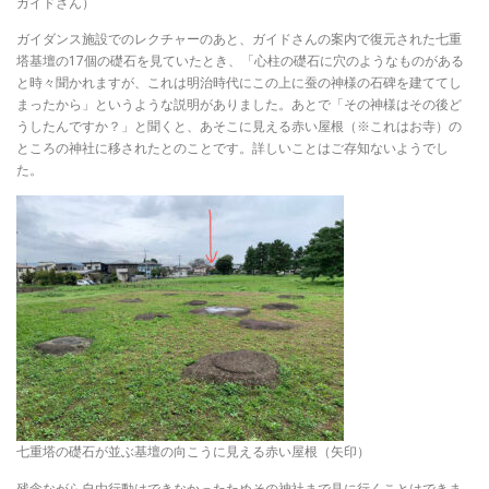
ガイドさん）
ガイダンス施設でのレクチャーのあと、ガイドさんの案内で復元された七重
塔基壇の17個の礎石を見ていたとき、「心柱の礎石に穴のようなものがある
と時々聞かれますが、これは明治時代にこの上に蚕の神様の石碑を建ててし
まったから」というような説明がありました。あとで「その神様はその後ど
うしたんですか？」と聞くと、あそこに見える赤い屋根（※これはお寺）の
ところの神社に移されたとのことです。詳しいことはご存知ないようでし
た。
七重塔の礎石が並ぶ基壇の向こうに見える赤い屋根（矢印）
残念ながら自由行動はできなかったためその神社まで見に行くことはできま