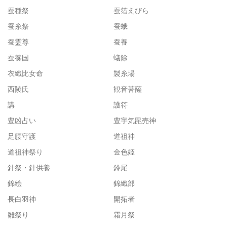
蚕種祭
蚕箔えびら
蚕糸祭
蚕蛾
蚕霊尊
蚕養
蚕養国
蟻除
衣織比女命
製糸場
西陵氏
観音菩薩
講
護符
豊凶占い
豊宇気毘売神
足腰守護
道祖神
道祖神祭り
金色姫
針祭・針供養
鈴尾
錦絵
錦織部
長白羽神
開拓者
雛祭り
霜月祭