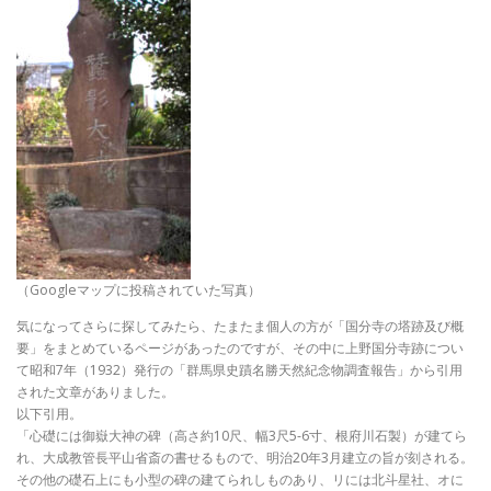
（Googleマップに投稿されていた写真）
気になってさらに探してみたら、たまたま個人の方が「国分寺の塔跡及び概
要」をまとめているページがあったのですが、その中に上野国分寺跡につい
て昭和7年（1932）発行の「群馬県史蹟名勝天然紀念物調査報告」から引用
された文章がありました。
以下引用。
「心礎には御嶽大神の碑（高さ約10尺、幅3尺5-6寸、根府川石製）が建てら
れ、大成教管長平山省斎の書せるもので、明治20年3月建立の旨が刻される。
その他の礎石上にも小型の碑の建てられしものあり、リには北斗星社、オに