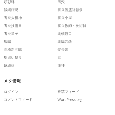
顕彰碑
風穴
飯縄権現
養蚕倍盛祈願祭
養蚕大祖神
養蚕小屋
養蚕技術書
養蚕教師・技術員
養蚕童子
馬頭観音
馬鳴
馬鳴菩薩
高橋新五郎
髪長媛
鳥追い祭り
麻
麻績娘
龍神
メタ情報
ログイン
投稿フィード
コメントフィード
WordPress.org