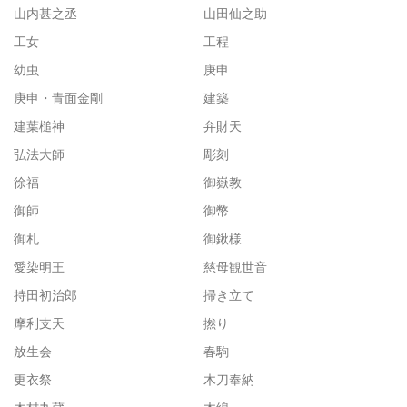
山内甚之丞
山田仙之助
工女
工程
幼虫
庚申
庚申・青面金剛
建築
建葉槌神
弁財天
弘法大師
彫刻
徐福
御嶽教
御師
御幣
御札
御鍬様
愛染明王
慈母観世音
持田初治郎
掃き立て
摩利支天
撚り
放生会
春駒
更衣祭
木刀奉納