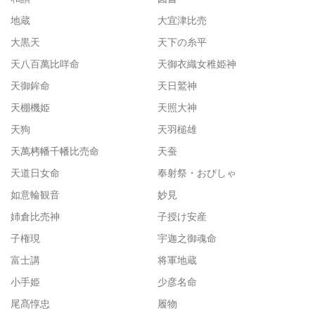
地蔵
大宜津比売
大黒天
天下の糸平
天八百萬比咩命
天御衣織女稚姫神
天御鉾命
天日鷲神
天棚機姫
天照大神
天狗
天羽槌雄
天萬栲幡千幡比売命
天蚕
天道日女命
奉射祭・おびしゃ
如意輪観音
妙見
姉倉比売神
子授け安産
子権現
宇迦之御魂命
富士講
将軍地蔵
小手姫
少彦名命
尾髙惇忠
履物