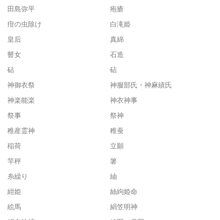
田島弥平
疱瘡
疳の虫除け
白滝姫
皇后
真綿
瞽女
石造
砧
砧
神御衣祭
神服部氏・神麻績氏
神楽能楽
神衣神事
祭事
祭神
稚産霊神
稚蚕
稲荷
立願
竿秤
箸
糸繰り
紬
紺姫
絲絇姫命
絵馬
絹笠明神