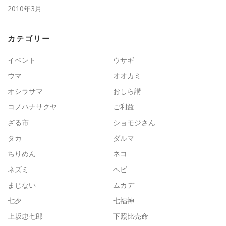
2010年3月
カテゴリー
イベント
ウサギ
ウマ
オオカミ
オシラサマ
おしら講
コノハナサクヤ
ご利益
ざる市
ショモジさん
タカ
ダルマ
ちりめん
ネコ
ネズミ
ヘビ
まじない
ムカデ
七夕
七福神
上坂忠七郎
下照比売命