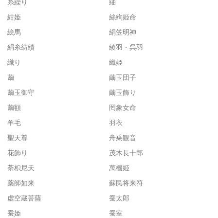
糸繰り
紬
紺姫
絲絇姫命
絵馬
絹笠明神
絹糸紡績
綾羽・呉羽
織り
織姫
繭
繭玉団子
繭玉御守
繭玉飾り
繭額
罔象女命
羊毛
羽衣
聖天尊
舟乗観音
花飾り
茂木長十郎
荼枳尼天
萬機姫
薬師如来
蘇民将来符
虚空蔵菩薩
蚕太郎
蚕姫
蚕室