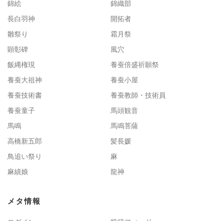
錦絵
錦織部
長白羽神
開拓者
雛祭り
霜月祭
顕彰碑
風穴
飯縄権現
養蚕倍盛祈願祭
養蚕大祖神
養蚕小屋
養蚕技術書
養蚕教師・技術員
養蚕童子
馬頭観音
馬鳴
馬鳴菩薩
高橋新五郎
髪長媛
鳥追い祭り
麻
麻績娘
龍神
メタ情報