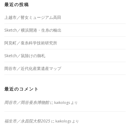
最近の投稿
上越市／瞽女ミュージアム高田
Sketch／横浜開港・生糸の輸出
阿見町／蚕糸科学技術研究所
Sketch／鼠除けの御札
岡谷市／近代化産業遺産マップ
最近のコメント
岡谷市／岡谷蚕糸博物館
に
kaikologs
より
福生市／永昌院大祭2025
に
kaikologs
より