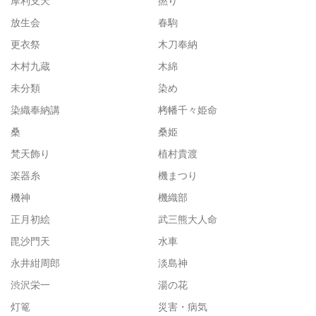
摩利支天
撚り
放生会
春駒
更衣祭
木刀奉納
木村九蔵
木綿
未分類
染め
染織奉納講
栲幡千々姫命
桑
桑姫
梵天飾り
植村貴渡
楽器糸
機まつり
機神
機織部
正月初絵
武三熊大人命
毘沙門天
水車
永井紺周郎
淡島神
渋沢栄一
湯の花
灯篭
災害・病気