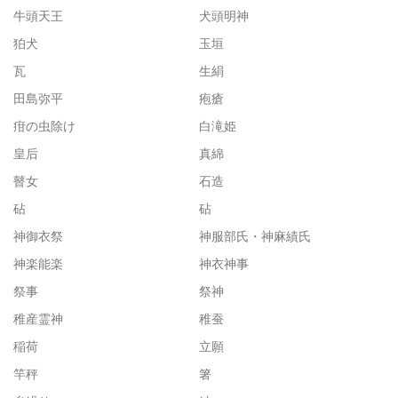
牛頭天王
犬頭明神
狛犬
玉垣
瓦
生絹
田島弥平
疱瘡
疳の虫除け
白滝姫
皇后
真綿
瞽女
石造
砧
砧
神御衣祭
神服部氏・神麻績氏
神楽能楽
神衣神事
祭事
祭神
稚産霊神
稚蚕
稲荷
立願
竿秤
箸