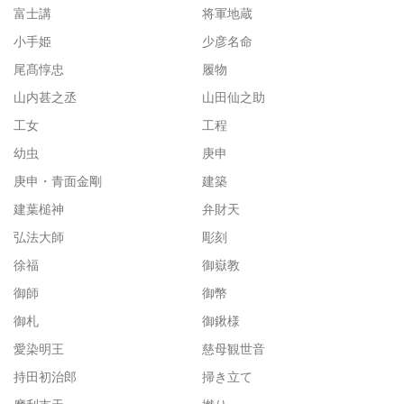
富士講
将軍地蔵
小手姫
少彦名命
尾髙惇忠
履物
山内甚之丞
山田仙之助
工女
工程
幼虫
庚申
庚申・青面金剛
建築
建葉槌神
弁財天
弘法大師
彫刻
徐福
御嶽教
御師
御幣
御札
御鍬様
愛染明王
慈母観世音
持田初治郎
掃き立て