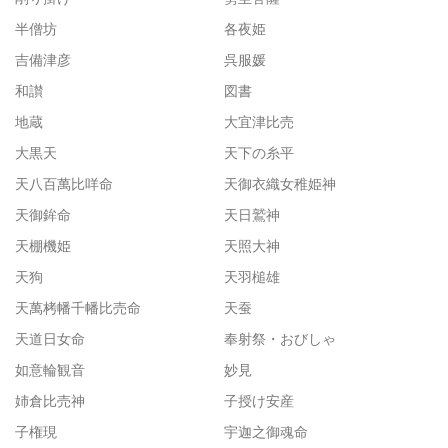
半僧坊
各夜姫
吉備津彦
呉服媛
和讃
図書
地蔵
大宜津比売
大黒天
天下の糸平
天八百萬比咩命
天御衣織女稚姫神
天御鉾命
天日鷲神
天棚機姫
天照大神
天狗
天羽槌雄
天萬栲幡千幡比売命
天蚕
天道日女命
奉射祭・おびしゃ
如意輪観音
妙見
姉倉比売神
子授け安産
子権現
宇迦之御魂命