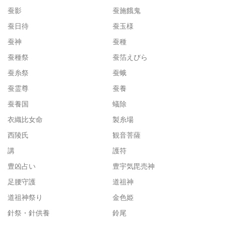
蚕影
蚕施餓鬼
蚕日待
蚕玉様
蚕神
蚕種
蚕種祭
蚕箔えびら
蚕糸祭
蚕蛾
蚕霊尊
蚕養
蚕養国
蟻除
衣織比女命
製糸場
西陵氏
観音菩薩
講
護符
豊凶占い
豊宇気毘売神
足腰守護
道祖神
道祖神祭り
金色姫
針祭・針供養
鈴尾