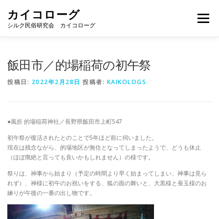
コ
カイコローグ
ン
メニュー
テ
シルク民俗研究会 カイコローグ
ン
ツ
へ
カイコローグの歩み
資料館図書
歳時記
飯田市／的場稲荷の初午祭
ス
キ
投稿日:
2022年2月28日
投稿者:
KAIKOLOGS
ッ
プ
県別事例
ブログ
お問い合わせ
●風折 的場稲荷神社／長野県飯田市上町547
初午祭が復活されたとのことで5年ほど前に伺いました。
現在は残念ながら、的場地区が無住となってしまったようで、どうも休止
（ほぼ廃絶と言っても良いかもしれません）の様です。
祭りは、神事から始まり（予定の時間より早く始まってしまい、神事は見ら
れず）、神様に初午のお祝いをする、狐の面の舞いと、大黒様と蚕玉様のお
練りが午後の一番の出し物です。